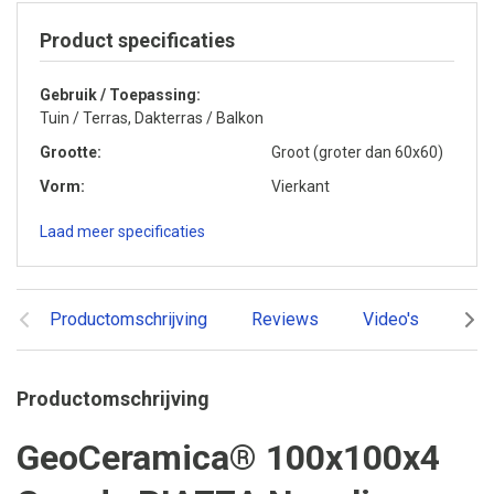
Product specificaties
Gebruik / Toepassing
Tuin / Terras, Dakterras / Balkon
Grootte
Groot (groter dan 60x60)
Vorm
Vierkant
Laad meer specificaties
Productomschrijving
Reviews
Video's
Ger
Productomschrijving
GeoCeramica® 100x100x4