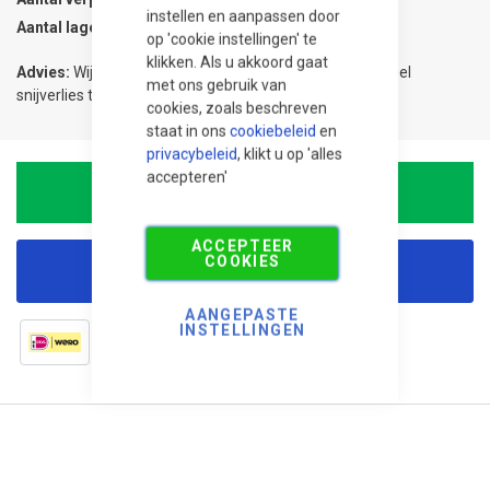
instellen en aanpassen door
Aantal lagen
1
op 'cookie instellingen' te
klikken. Als u akkoord gaat
Advies:
Wij adviseren 5% meer te bestellen om eventueel
met ons gebruik van
snijverlies te compenseren.
cookies, zoals beschreven
staat in ons
cookiebeleid
en
privacybeleid
, klikt u op 'alles
accepteren'
In Winkelwagen
ACCEPTEER
COOKIES
Korting aanvragen
AANGEPASTE
INSTELLINGEN