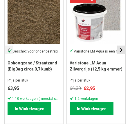
Geschikt voor onder bestrating
Varistone LM Aqua is een 1-component
Ophoogzand / Straatzand
Varistone LM Aqua
(BigBag circa 0,7 kuub)
Zilvergrijs (12,5 kg emmer)
Prijs per stuk
Prijs per stuk
Speciale
63,95
66,30
62,95
prijs
1-10 werkdagen (meestal sneller)
1-2 werkdagen
In Winkelwagen
In Winkelwagen