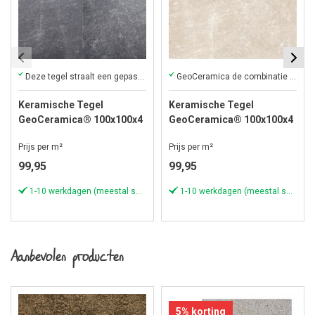
Deze tegel straalt een gepassioneerd Italiaans verhaal uit
GeoCeramica de combinatie van keramiek op beton
Keramische Tegel
Keramische Tegel
GeoCeramica® 100x100x4
GeoCeramica® 100x100x4
cm Grande Piazza Torino
cm Grande Piazza Bologna
Prijs per m²
Prijs per m²
99,95
99,95
1-10 werkdagen (meestal sneller)
1-10 werkdagen (meestal sneller)
Aanbevolen producten
5% korting