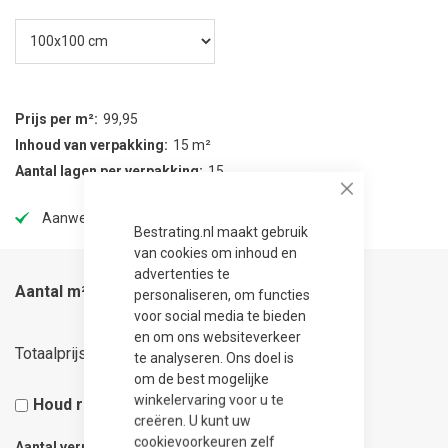
Prijs per m²
99,95
Inhoud van verpakking
15 m²
Aantal lagen per verpakking
15
Close
Aanwezig in onze showtuin
Bestrating.nl maakt gebruik
van cookies om inhoud en
advertenties te
Aantal m²
personaliseren, om functies
voor social media te bieden
en om ons websiteverkeer
99,95
Totaalprijs
te analyseren. Ons doel is
om de best mogelijke
winkelervaring voor u te
Houd rekening met 5% snijverlies
creëren. U kunt uw
cookievoorkeuren zelf
Aantal verpakkingen
0.07