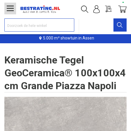
Offerte
Winke
5.000 m² showtuin in Assen
Keramische Tegel
GeoCeramica® 100x100x4
cm Grande Piazza Napoli
Ga
naar
het
einde
van
de
afbeeldingen-
gallerij