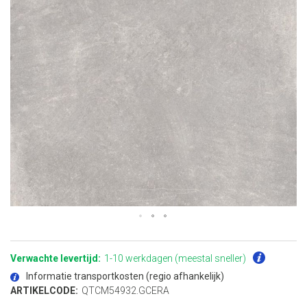
Ga
naar
het
Verwachte levertijd:
1-10 werkdagen (meestal sneller)
begin
van
Informatie transportkosten (regio afhankelijk)
de
afbeeldingen-
ARTIKELCODE:
QTCM54932.GCERA
gallerij