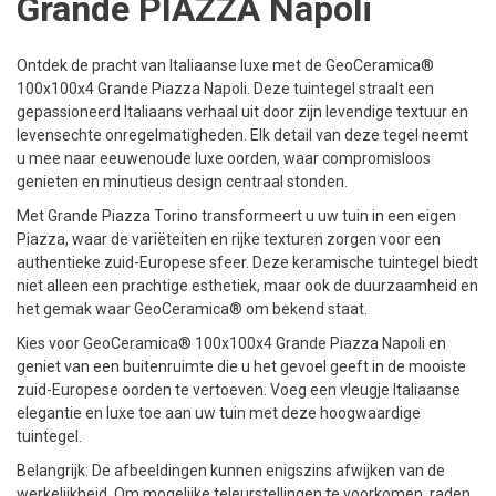
Grande PIAZZA Napoli
Ontdek de pracht van Italiaanse luxe met de GeoCeramica®
100x100x4 Grande Piazza Napoli. Deze tuintegel straalt een
gepassioneerd Italiaans verhaal uit door zijn levendige textuur en
levensechte onregelmatigheden. Elk detail van deze tegel neemt
u mee naar eeuwenoude luxe oorden, waar compromisloos
genieten en minutieus design centraal stonden.
Met Grande Piazza Torino transformeert u uw tuin in een eigen
Piazza, waar de variëteiten en rijke texturen zorgen voor een
authentieke zuid-Europese sfeer. Deze keramische tuintegel biedt
niet alleen een prachtige esthetiek, maar ook de duurzaamheid en
het gemak waar GeoCeramica® om bekend staat.
Kies voor GeoCeramica® 100x100x4 Grande Piazza Napoli en
geniet van een buitenruimte die u het gevoel geeft in de mooiste
zuid-Europese oorden te vertoeven. Voeg een vleugje Italiaanse
elegantie en luxe toe aan uw tuin met deze hoogwaardige
tuintegel.
Belangrijk: De afbeeldingen kunnen enigszins afwijken van de
werkelijkheid. Om mogelijke teleurstellingen te voorkomen, raden