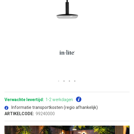
Ga
naar
het
Verwachte levertijd:
1-2 werkdagen
begin
van
Informatie transportkosten (regio afhankelijk)
de
afbeeldingen-
ARTIKELCODE:
99240000
gallerij