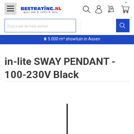
Offerte
Winke
5.000 m² showtuin in Assen
in-lite SWAY PENDANT -
100-230V Black
Ga
naar
het
einde
van
de
afbeeldingen-
gallerij