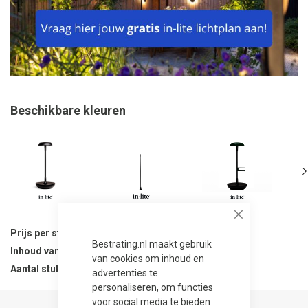
Beschikbare kleuren
Close
Prijs per stuk
271,50
Bestrating.nl maakt gebruik
Inhoud van verpakking
1 stuks
van cookies om inhoud en
Aantal stuks per verpakking
1
advertenties te
personaliseren, om functies
voor social media te bieden