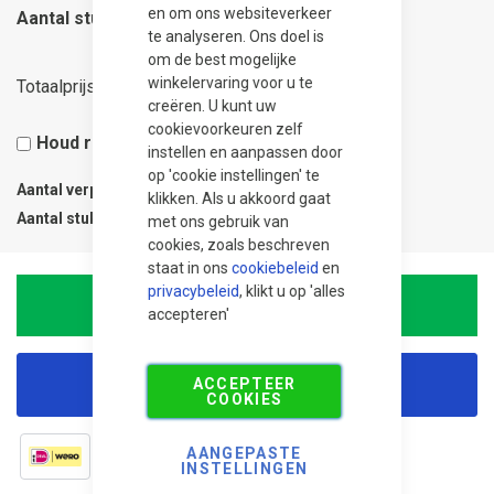
en om ons websiteverkeer
Aantal stuks
te analyseren. Ons doel is
om de best mogelijke
271,50
winkelervaring voor u te
Totaalprijs
creëren. U kunt uw
cookievoorkeuren zelf
Houd rekening met 5% snijverlies
instellen en aanpassen door
op 'cookie instellingen' te
Aantal verpakkingen
1
klikken. Als u akkoord gaat
Aantal stuks
1
met ons gebruik van
cookies, zoals beschreven
staat in ons
cookiebeleid
en
privacybeleid
, klikt u op 'alles
In Winkelwagen
accepteren'
ACCEPTEER
Korting aanvragen
COOKIES
AANGEPASTE
INSTELLINGEN