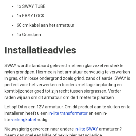
1x SWAY TUBE
1x EASY LOCK
60 cm kabel aan het armatuur
1x Grondpen
Installatieadvies
SWAY wordt standaard geleverd met een glasvezel versterkte
nylon grondpen. Hiermee is het armatuur eenvoudig te verwerken
in gras, of in losse ondergrond zoals grind, zand of aarde. SWAY is
perfect voor het verwerken in borders met lage beplanting en
komt bijzonder goed tot zijn recht tussen siergrassen. Verder
raden wij aan om dit armatuur om de 1 meter te plaatsen.
Let op! Dit is een 12V armatuur. Om dit product aan te sluiten en te
installeren heeft u een
in-lite transformator
en een in-
lite
verlengkabel
nodig.
Nieuwsgierig geworden naar andere
in-lite SWAY
armaturen?
Neem dan snel een kijkje of bekijk hier het volledige