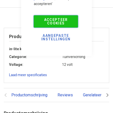
accepteren'
ACCEPTEER
COOKIES
AANGEPASTE
Product specificaties
INSTELLINGEN
in-lite kleur
Zwart
Categorie
Tuinverlichting
Voltage
12 volt
Laad meer specificaties
Productomschrijving
Reviews
Gerelateerde pr