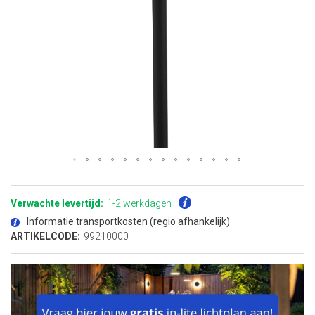
Ga
naar
het
Verwachte levertijd:
1-2 werkdagen
begin
van
Informatie transportkosten (regio afhankelijk)
de
afbeeldingen-
ARTIKELCODE:
99210000
gallerij