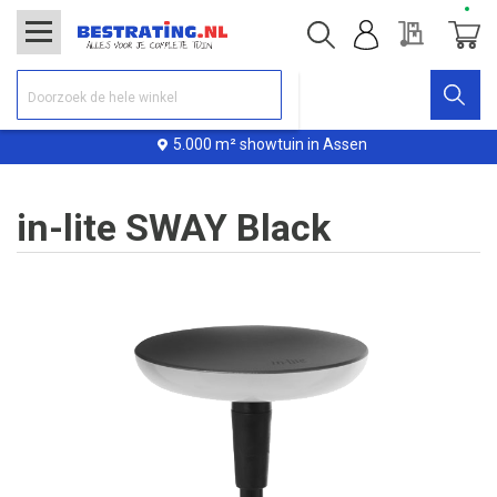
Offerte
Winke
5.000 m² showtuin in Assen
in-lite SWAY Black
Ga
naar
het
einde
van
de
afbeeldingen-
gallerij