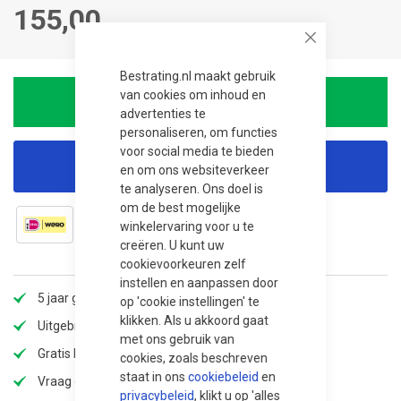
155,00
Close
Bestrating.nl maakt gebruik
van cookies om inhoud en
In winkelwagen
advertenties te
personaliseren, om functies
voor social media te bieden
Korting aanvragen
en om ons websiteverkeer
te analyseren. Ons doel is
om de best mogelijke
winkelervaring voor u te
creëren. U kunt uw
cookievoorkeuren zelf
instellen en aanpassen door
5 jaar garantie
op 'cookie instellingen' te
klikken. Als u akkoord gaat
Uitgebreid assortiment
met ons gebruik van
Gratis bezorging
cookies, zoals beschreven
staat in ons
cookiebeleid
en
Vraag offerte aan voor extra korting!
privacybeleid
, klikt u op 'alles