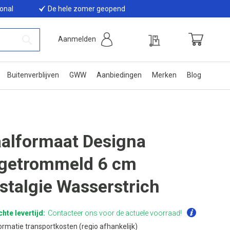
ional
De hele zomer geopend
Offerte
Aanmelden
Winkelwage
Zoek
Buitenverblijven
GWW
Aanbiedingen
Merken
Blog
alformaat Designa
getrommeld 6 cm
stalgie Wasserstrich
hte levertijd:
Contacteer ons voor de actuele voorraad!
ormatie transportkosten (regio afhankelijk)