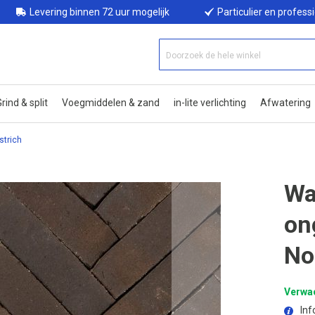
Levering binnen 72 uur mogelijk
Particulier en profess
rind & split
Voegmiddelen & zand
in-lite verlichting
Afwatering
strich
Wa
on
No
Verwac
Inf