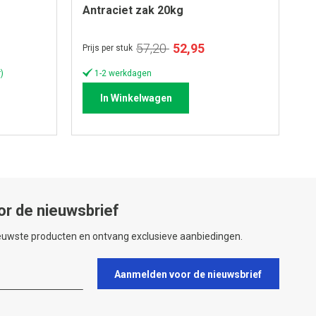
Antraciet zak 20kg
z
Speciale
57,20
52,95
Prijs per stuk
Pri
prijs
)
1-2 werkdagen
In Winkelwagen
or de nieuwsbrief
ieuwste producten en ontvang exclusieve aanbiedingen.
Aanmelden voor de nieuwsbrief