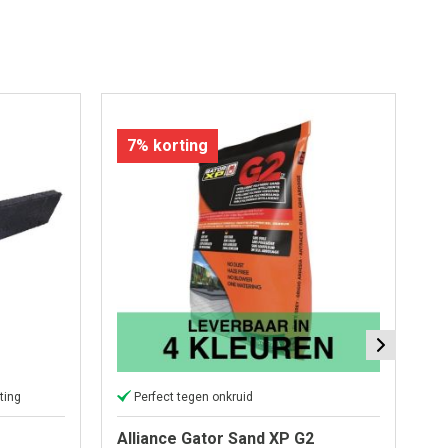
7% korting
ting
Perfect tegen onkruid
Alliance Gator Sand XP G2
Al