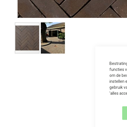
Ga
naar
Bestratin
het
begin
functies 
van
om de bes
de
afbeeldingen-
instellen 
gallerij
gebruik v
'alles acc