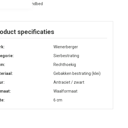
 leggen op een zandbed
oduct specificaties
rk
Wienerberger
egorie
Sierbestrating
rm
Rechthoekig
eriaal
Gebakken bestrating (klei)
ur
Antraciet / zwart
rmaat
Waalformaat
te
6 cm