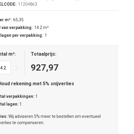
ELCODE:
11204863
per m²
65,35
 van verpakking
14.2 m²
 lagen per verpakking
1
tal m²
Totaalprijs
927,97
Houd rekening met 5% snijverlies
tal verpakkingen
1
tal lagen
1
ies:
Wij adviseren 5% meer te bestellen om eventueel
jverlies te compenseren.