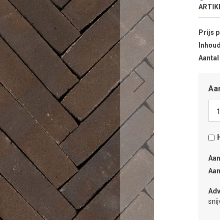
ARTIK
Prijs 
Inhoud
Aantal
Aan
Aan
Aan
Adv
sni