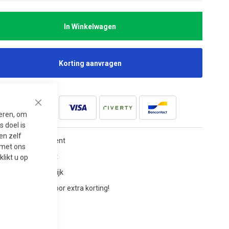
In Winkelwagen
Korting aanvragen
Close
seren, om
 doel is
en zelf
tgebreid assortiment
t met ons
ervast en slijtvast
 klikt u op
derhoudsvriendelijk
aag offerte aan voor extra korting!
-bestendig
lieuvriendelijk