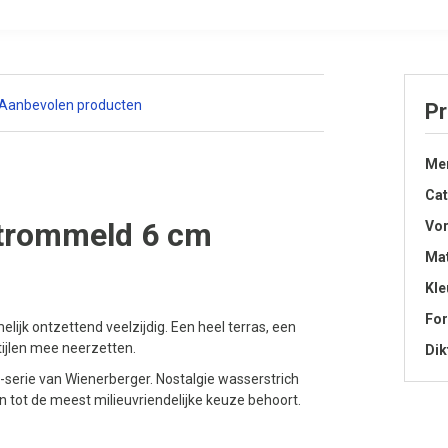
Te
Aanbevolen producten
Pr
Me
Cat
trommeld 6 cm
Vo
Mat
Kle
Fo
melijk ontzettend veelzijdig. Een heel terras, een
tijlen mee neerzetten.
Dik
-serie van Wienerberger. Nostalgie wasserstrich
 tot de meest milieuvriendelijke keuze behoort.