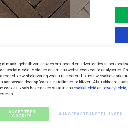
g.nl maakt gebruik van cookies om inhoud en advertenties te personali
voor social media te bieden en om ons websiteverkeer te analyseren. Ons
t mogelijke winkelervaring voor u te creëren. U kunt uw cookievoorkeur
Ui
en aanpassen door op 'cookie instellingen' te klikken. Als u akkoord gaa
We
an cookies, zoals beschreven staat in ons
cookiebeleid
en
privacybeleid
,
epteren'
On
Vr
ACCEPTEER
AANGEPASTE INSTELLINGEN
UV
COOKIES
Mi