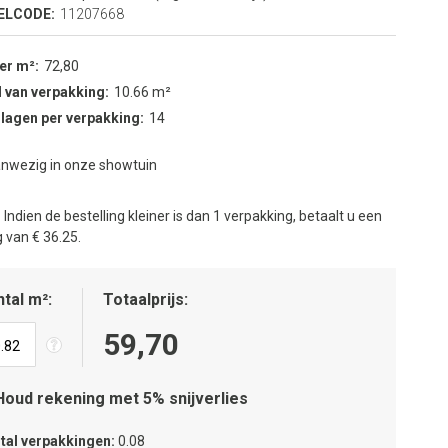
ELCODE:
11207668
per m²
72,80
 van verpakking
10.66 m²
 lagen per verpakking
14
nwezig in onze showtuin
:
Indien de bestelling kleiner is dan 1 verpakking, betaalt u een
 van € 36.25.
tal m²
Totaalprijs
59,70
Houd rekening met 5% snijverlies
tal verpakkingen
0.08