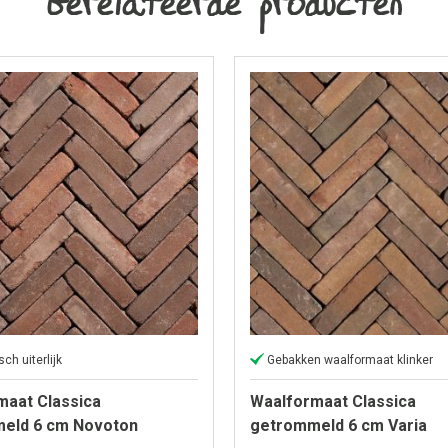
ch uiterlijk
Gebakken waalformaat klinker
maat Classica
Waalformaat Classica
eld 6 cm Novoton
getrommeld 6 cm Varia