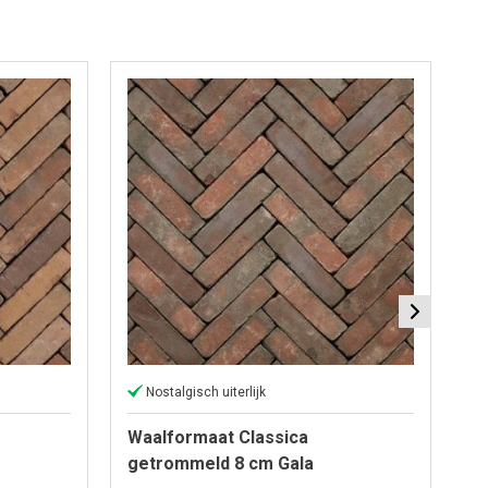
Nostalgisch uiterlijk
Waalformaat Classica
W
getrommeld 8 cm Gala
g