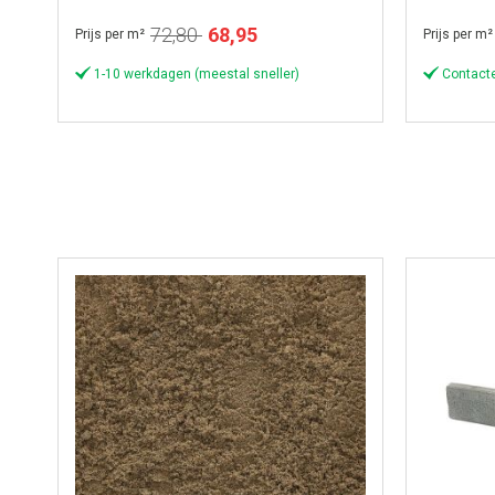
Wasserstrich
Wassers
Speciale
72,80
68,95
Prijs per m²
Prijs per m²
prijs
1-10 werkdagen (meestal sneller)
Contacte