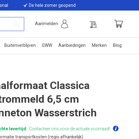
ional
De hele zomer geopend
Offerte
Aanmelden
Winkelwage
Zoek
Buitenverblijven
GWW
Aanbiedingen
Merken
Blog
alformaat Classica
trommeld 6,5 cm
nneton Wasserstrich
hte levertijd:
Contacteer ons voor de actuele voorraad!
ormatie transportkosten (regio afhankelijk)