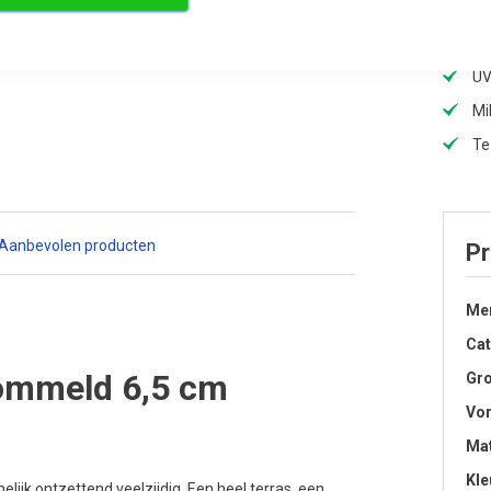
On
Vr
UV
Mi
Te
Aanbevolen producten
Pr
Me
Cat
rommeld 6,5 cm
Gro
Vo
Mat
Kle
melijk ontzettend veelzijdig. Een heel terras, een