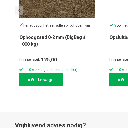
Perfect voor het aanvullen of ophogen van elk oppervlak
Voor het
Ophoogzand 0-2 mm (BigBag á
Opsluitb
1000 kg)
125,00
Prijs per stuk
Prijs per st
1-10 werkdagen (meestal sneller)
1-10 wer
In Winkelwagen
In Wi
Vrijblijvend advies nodig?