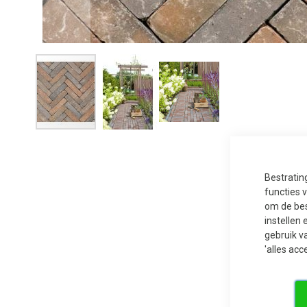
Ga
naar
het
begin
van
Bestratin
de
functies 
afbeeldingen-
gallerij
om de bes
instellen 
gebruik v
'alles acc