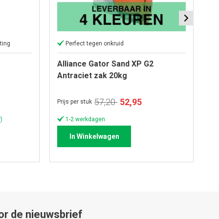
ting
Perfect tegen onkruid
Alliance Gator Sand XP G2
Al
Antraciet zak 20kg
z
Speciale
57,20
52,95
Prijs per stuk
Pri
prijs
)
1-2 werkdagen
In Winkelwagen
or de nieuwsbrief