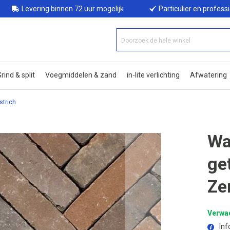
Levering binnen 72 uur mogelijk
Particulier en profess
rind & split
Voegmiddelen & zand
in-lite verlichting
Afwatering
strich
Wa
ge
Ze
Verwac
Inf