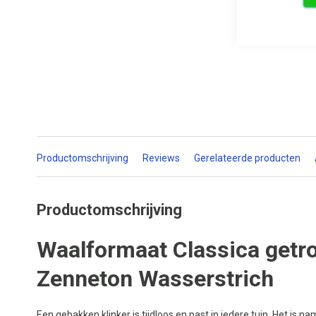
Productomschrijving
Reviews
Gerelateerde producten
Productomschrijving
Waalformaat Classica get
Zenneton Wasserstrich
Een gebakken klinker is tijdloos en past in iedere tuin. Het is na