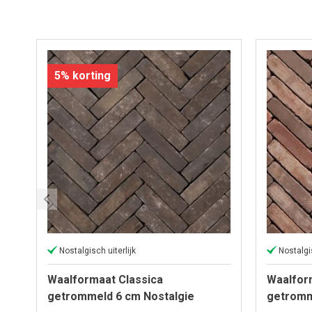
5% korting
Nostalgisch uiterlijk
Nostalgis
Waalformaat Classica
Waalfor
getrommeld 6 cm Nostalgie
getromm