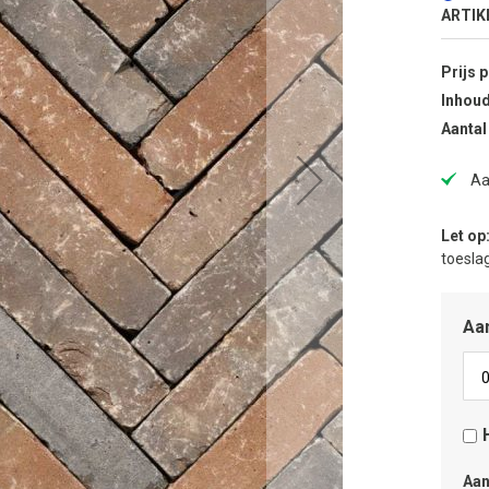
ARTIK
Prijs 
Inhoud
Aantal
Aa
Let op
toeslag
Aan
Aan