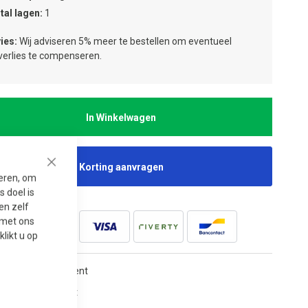
tal lagen
1
ies:
Wij adviseren 5% meer te bestellen om eventueel
jverlies te compenseren.
In Winkelwagen
Korting aanvragen
Close
seren, om
 doel is
en zelf
t met ons
 klikt u op
tgebreid assortiment
ervast en slijtvast