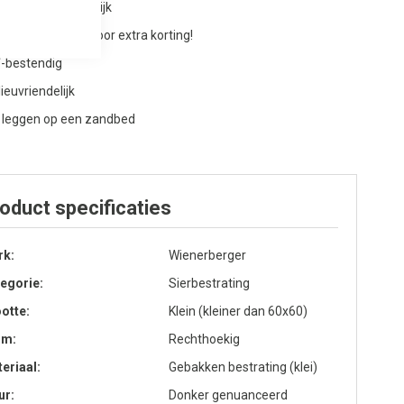
derhoudsvriendelijk
aag offerte aan voor extra korting!
-bestendig
lieuvriendelijk
 leggen op een zandbed
oduct specificaties
rk
Wienerberger
egorie
Sierbestrating
otte
Klein (kleiner dan 60x60)
rm
Rechthoekig
eriaal
Gebakken bestrating (klei)
ur
Donker genuanceerd