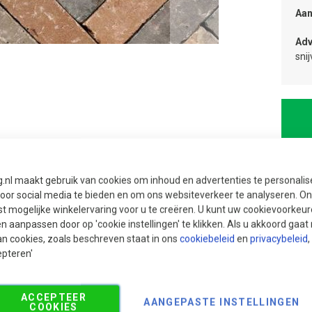
Aan
Adv
sni
g.nl maakt gebruik van cookies om inhoud en advertenties te personali
voor social media te bieden en om ons websiteverkeer te analyseren. Ons
t mogelijke winkelervaring voor u te creëren. U kunt uw cookievoorkeur
en aanpassen door op 'cookie instellingen' te klikken. Als u akkoord gaa
an cookies, zoals beschreven staat in ons
cookiebeleid
en
privacybeleid
,
epteren'
Ui
We
ACCEPTEER
AANGEPASTE INSTELLINGEN
COOKIES