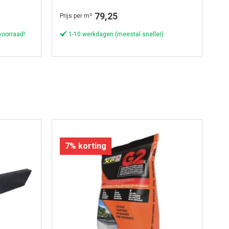
Wasserstrich
W
79,25
Prijs per m²
Pri
voorraad!
1-10 werkdagen (meestal sneller)
7% korting