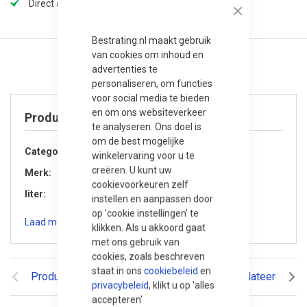
Direct afhalen in onze winkel (op voorraad)
Close
Bestrating.nl maakt gebruik
van cookies om inhoud en
advertenties te
personaliseren, om functies
voor social media te bieden
en om ons websiteverkeer
Product specificaties
te analyseren. Ons doel is
om de best mogelijke
Categorie
Accessoires
winkelervaring voor u te
creëren. U kunt uw
Merk
Varistone
cookievoorkeuren zelf
liter
1 liter
instellen en aanpassen door
op 'cookie instellingen' te
Laad meer specificaties
klikken. Als u akkoord gaat
met ons gebruik van
cookies, zoals beschreven
staat in ons
cookiebeleid
en
Productomschrijving
Reviews
Gerelateerde pr
privacybeleid
, klikt u op 'alles
accepteren'