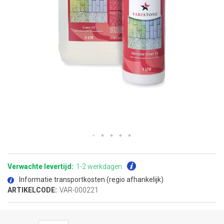
Ga
naar
het
Verwachte levertijd:
1-2 werkdagen
begin
van
Informatie transportkosten (regio afhankelijk)
de
afbeeldingen-
ARTIKELCODE:
VAR-000221
gallerij