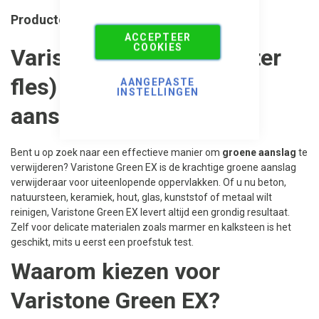
Productomschrijving
ACCEPTEER
COOKIES
Varistone Green EX (1 liter
fles) - Groene
AANGEPASTE
INSTELLINGEN
aanslagverwijderaar
Bent u op zoek naar een effectieve manier om
groene aanslag
te
verwijderen? Varistone Green EX is de krachtige groene aanslag
verwijderaar voor uiteenlopende oppervlakken. Of u nu beton,
natuursteen, keramiek, hout, glas, kunststof of metaal wilt
reinigen, Varistone Green EX levert altijd een grondig resultaat.
Zelf voor delicate materialen zoals marmer en kalksteen is het
geschikt, mits u eerst een proefstuk test.
Waarom kiezen voor
Varistone Green EX?