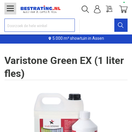
Offerte
Winke
5.000 m² showtuin in Assen
Varistone Green EX (1 liter
fles)
Ga
naar
het
einde
van
de
afbeeldingen-
gallerij