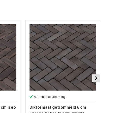
Authentieke uitstraling
 cm Iseo
Dikformaat getrommeld 6 cm
D