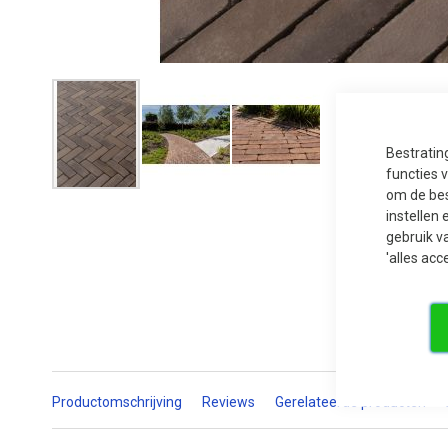
Bestratin
functies 
om de bes
Ga
naar
instellen 
het
gebruik v
begin
van
'alles acc
de
afbeeldingen-
gallerij
Productomschrijving
Reviews
Gerelateerde producten