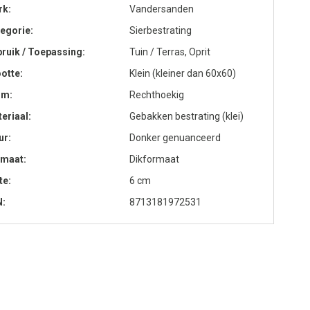
rk
Vandersanden
egorie
Sierbestrating
ruik / Toepassing
Tuin / Terras, Oprit
otte
Klein (kleiner dan 60x60)
rm
Rechthoekig
eriaal
Gebakken bestrating (klei)
ur
Donker genuanceerd
rmaat
Dikformaat
te
6 cm
N
8713181972531