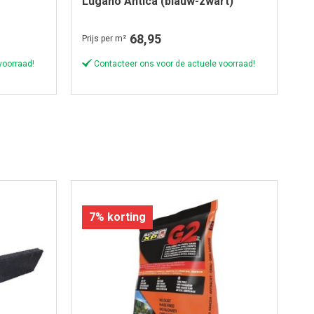
Lugano Antica (blauw-zwart)
Mo
68,95
Prijs per m²
Pri
voorraad!
Contacteer ons voor de actuele voorraad!
7% korting