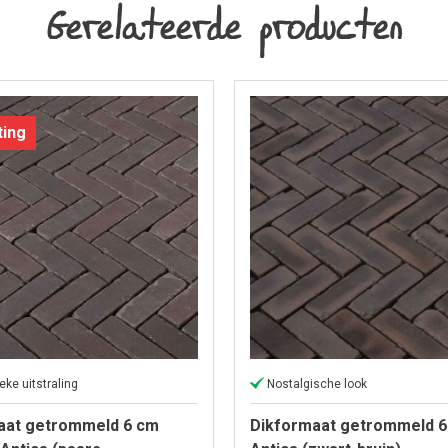
Gerelateerde producten
ting
eke uitstraling
Nostalgische look
aat getrommeld 6 cm
Dikformaat getrommeld 6