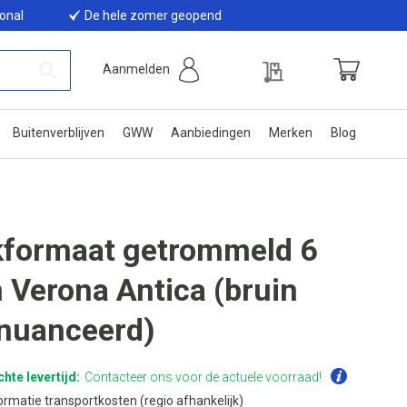
ional
De hele zomer geopend
Offerte
Aanmelden
Winkelwage
Zoek
Buitenverblijven
GWW
Aanbiedingen
Merken
Blog
kformaat getrommeld 6
 Verona Antica (bruin
nuanceerd)
hte levertijd:
Contacteer ons voor de actuele voorraad!
ormatie transportkosten (regio afhankelijk)