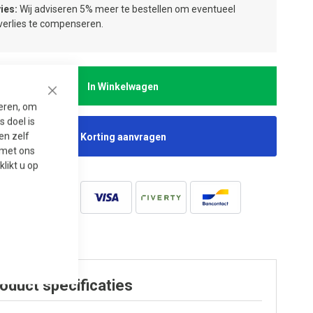
ies:
Wij adviseren 5% meer te bestellen om eventueel
jverlies te compenseren.
In Winkelwagen
Close
seren, om
 doel is
en zelf
Korting aanvragen
t met ons
 klikt u op
oduct specificaties