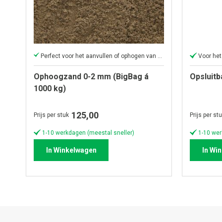
Perfect voor het aanvullen of ophogen van elk oppervlak
Voor het
Ophoogzand 0-2 mm (BigBag á
Opsluitb
1000 kg)
125,00
Prijs per stuk
Prijs per st
1-10 werkdagen (meestal sneller)
1-10 wer
In Winkelwagen
In Wi