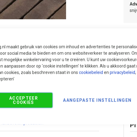
Adv
sni
g.nl maakt gebruik van cookies om inhoud en advertenties te personali
voor social media te bieden en om ons websiteverkeer te analyseren. Ons
t mogelijke winkelervaring voor u te creëren. U kunt uw cookievoorkeur
en aanpassen door op 'cookie instellingen' te klikken. Als u akkoord gaa
an cookies, zoals beschreven staat in ons
cookiebeleid
en
privacybeleid
,
epteren'
ACCEPTEER
AANGEPASTE INSTELLINGEN
COOKIES
Aanbevolen producten
Pr