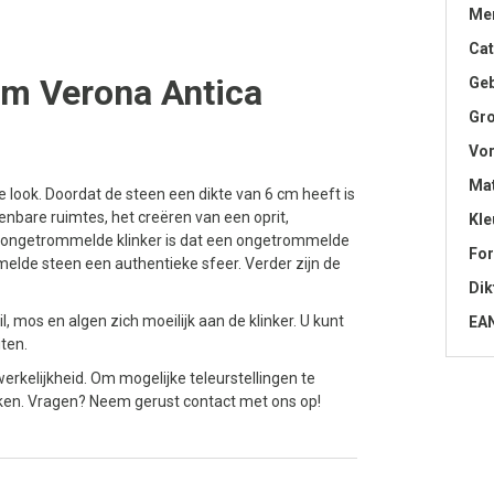
Me
Cat
cm Verona Antica
Geb
Gro
Vo
Mat
look. Doordat de steen een dikte van 6 cm heeft is
penbare ruimtes, het creëren van een oprit,
Kle
en ongetrommelde klinker is dat een ongetrommelde
Fo
mmelde steen een authentieke sfeer. Verder zijn de
Dik
 mos en algen zich moeilijk aan de klinker. U kunt
EA
ten.
erkelijkheid. Om mogelijke teleurstellingen te
jken. Vragen? Neem gerust contact met ons op!