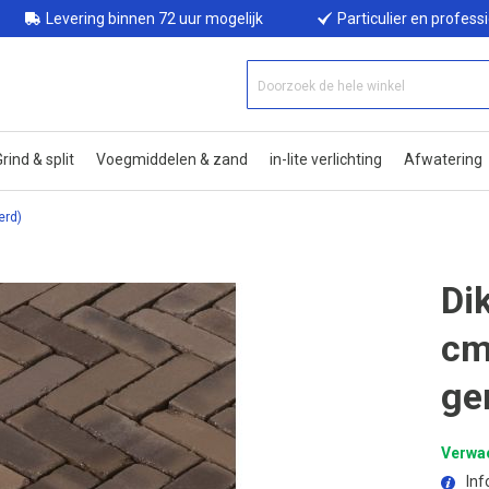
Levering binnen 72 uur mogelijk
Particulier en profess
rind & split
Voegmiddelen & zand
in-lite verlichting
Afwatering
erd)
Di
cm
ge
Verwac
Inf