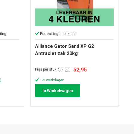
ting
Perfect tegen onkruid
Alliance Gator Sand XP G2
Antraciet zak 20kg
Speciale
57,20
52,95
Prijs per stuk
prijs
)
1-2 werkdagen
In Winkelwagen