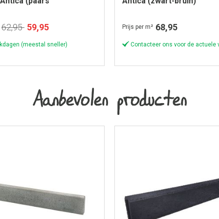
Antica (paars
Antica (zwart-bruin)
eerd)
Speciale
62,95
59,95
68,95
Prijs per m²
prijs
kdagen (meestal sneller)
Contacteer ons voor de actuele 
Aanbevolen producten