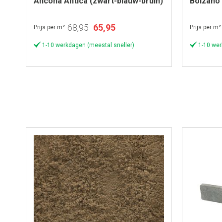
Ancona Antica (zwart-blauw-bruin)
Bolzano 
genuanc
Speciale
68,95
65,95
Prijs per m²
Prijs per m²
prijs
1-10 werkdagen (meestal sneller)
1-10 wer