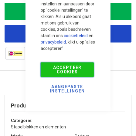
instellen en aanpassen door
op 'cookie instellingen' te
In Winkelwagen
klikken. Als u akkoord gaat
met ons gebruik van
cookies, zoals beschreven
Korting aanvragen
staat in ons
cookiebeleid
en
privacybeleid
, klikt u op 'alles
accepteren'
ACCEPTEER
COOKIES
AANGEPASTE
INSTELLINGEN
Product specificaties
Categorie
Stapelblokken en elementen