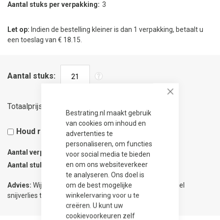
Aantal stuks per verpakking
3
Let op:
Indien de bestelling kleiner is dan 1 verpakking, betaalt u
een toeslag van € 18.15.
Aantal stuks
Close
157,50
Totaalprijs
Bestrating.nl maakt gebruik
van cookies om inhoud en
Houd rekening met 5% snijverlies
advertenties te
personaliseren, om functies
Aantal verpakkingen
0.34
voor social media te bieden
en om ons websiteverkeer
Aantal stuks
1
te analyseren. Ons doel is
om de best mogelijke
Advies:
Wij adviseren 5% meer te bestellen om eventueel
winkelervaring voor u te
snijverlies te compenseren.
creëren. U kunt uw
cookievoorkeuren zelf