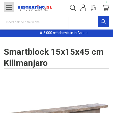
Offerte
Winke
5.000 m² showtuin in Assen
Smartblock 15x15x45 cm
Kilimanjaro
Ga
naar
het
einde
van
de
afbeeldingen-
gallerij