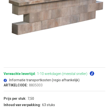
Ga
naar
het
Verwachte levertijd:
1-10 werkdagen (meestal sneller)
begin
van
Informatie transportkosten (regio afhankelijk)
de
afbeeldingen-
ARTIKELCODE:
8805003
gallerij
Prijs per stuk
7,50
Inhoud van verpakking
63 stuks