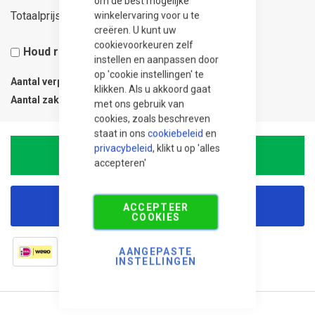
om de best mogelijke
7,50
Totaalprijs
winkelervaring voor u te
creëren. U kunt uw
cookievoorkeuren zelf
Houd rekening met 5% snijverlies
instellen en aanpassen door
op 'cookie instellingen' te
Aantal verpakkingen
0.03
klikken. Als u akkoord gaat
Aantal zak
1
met ons gebruik van
cookies, zoals beschreven
staat in ons
cookiebeleid
en
privacybeleid
, klikt u op 'alles
In Winkelwagen
accepteren'
Korting aanvragen
ACCEPTEER
COOKIES
AANGEPASTE
INSTELLINGEN