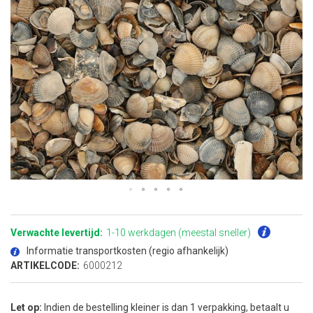
Ga
naar
het
Verwachte levertijd:
1-10 werkdagen (meestal sneller)
begin
van
Informatie transportkosten (regio afhankelijk)
de
afbeeldingen-
ARTIKELCODE:
6000212
gallerij
Let op:
Indien de bestelling kleiner is dan 1 verpakking, betaalt u