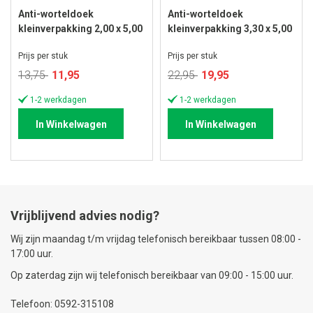
Anti-worteldoek
Anti-worteldoek
kleinverpakking 2,00 x 5,00
kleinverpakking 3,30 x 5,00
meter
meter
Prijs per stuk
Prijs per stuk
Speciale
Speciale
13,75
11,95
22,95
19,95
prijs
prijs
1-2 werkdagen
1-2 werkdagen
In Winkelwagen
In Winkelwagen
Vrijblijvend advies nodig?
Wij zijn maandag t/m vrijdag telefonisch bereikbaar tussen 08:00 -
17:00 uur.
Op zaterdag zijn wij telefonisch bereikbaar van 09:00 - 15:00 uur.
Telefoon: 0592-315108