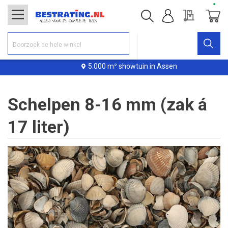
Offerte
Winke
5.000 m² showtuin in Assen
Schelpen 8-16 mm (zak á
17 liter)
Ga
naar
het
einde
van
de
afbeeldingen-
gallerij