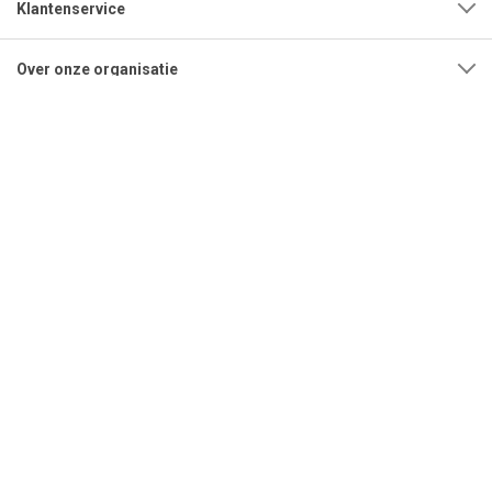
Klantenservice
Over onze organisatie
Adres
Openingstijden
Contact
Tel:
0592-315108
Mail:
info@bestrating.nl
Copyright © 2026 Bestrating.nl B.V. - Alle rechten voorbehouden.
|
Algemene voorwaarden
|
Privacybeleid
|
Cookies
|
Herroepingsverzoek