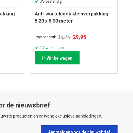
UV-bestendig
pakking
Anti-worteldoek kleinverpakking
5,20 x 5,00 meter
e
Speciale
35,25
29,95
Prijs per stuk
prijs
1-2 werkdagen
In Winkelwagen
or de nieuwsbrief
ieuwste producten en ontvang exclusieve aanbiedingen.
Aanmelden voor de nieuwsbrief