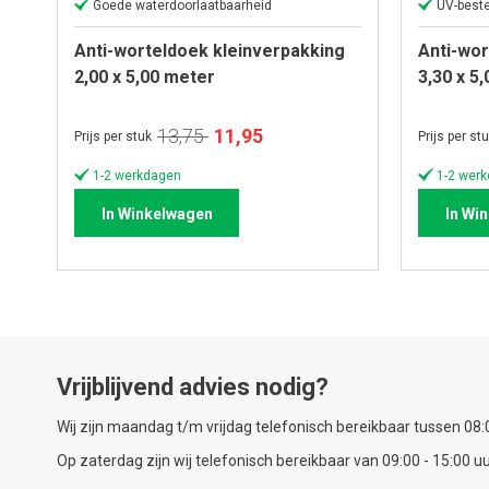
Goede waterdoorlaatbaarheid
UV-best
Anti-worteldoek kleinverpakking
Anti-wor
2,00 x 5,00 meter
3,30 x 5
Speciale
13,75
11,95
Prijs per stuk
Prijs per st
prijs
1-2 werkdagen
1-2 wer
In Winkelwagen
In Wi
Vrijblijvend advies nodig?
Wij zijn maandag t/m vrijdag telefonisch bereikbaar tussen 08:0
Op zaterdag zijn wij telefonisch bereikbaar van 09:00 - 15:00 uu