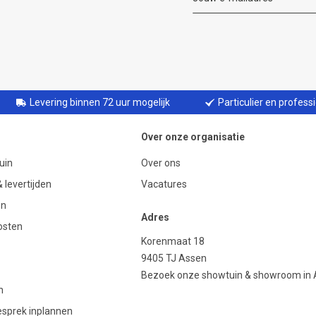
Levering binnen 72 uur mogelijk
Particulier en profess
Over onze organisatie
uin
Over ons
 levertijden
Vacatures
en
Adres
osten
Korenmaat 18
9405 TJ Assen
Bezoek onze showtuin & showroom in
n
gesprek inplannen