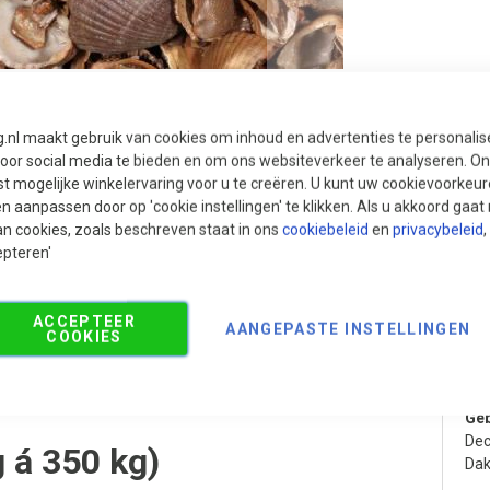
g.nl maakt gebruik van cookies om inhoud en advertenties te personali
voor social media te bieden en om ons websiteverkeer te analyseren. Ons
t mogelijke winkelervaring voor u te creëren. U kunt uw cookievoorkeur
en aanpassen door op 'cookie instellingen' te klikken. Als u akkoord gaa
an cookies, zoals beschreven staat in ons
cookiebeleid
en
privacybeleid
,
epteren'
Aanbevolen producten
ACCEPTEER
Pr
AANGEPASTE INSTELLINGEN
COOKIES
Cat
Geb
Dec
 á 350 kg)
Dak