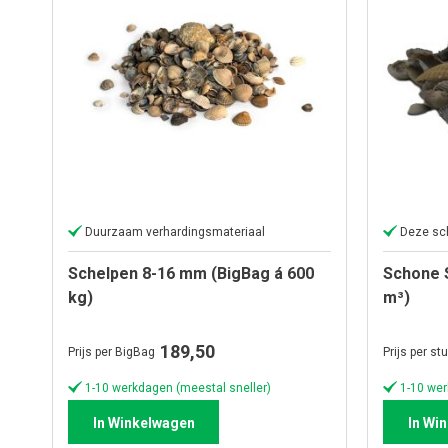
Duurzaam verhardingsmateriaal
Schelpen 8-16 mm (BigBag á 600
Schone S
kg)
m³)
189,50
Prijs per BigBag
Prijs per st
1-10 werkdagen (meestal sneller)
1-10 wer
In Winkelwagen
In Wi