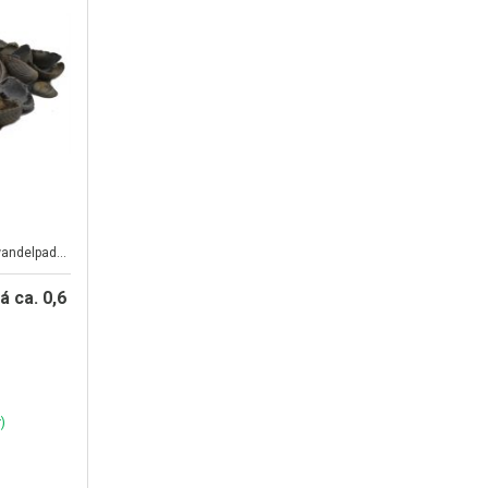
Deze schelpen zijn ideaal voor wandelpaden
 ca. 0,6
)