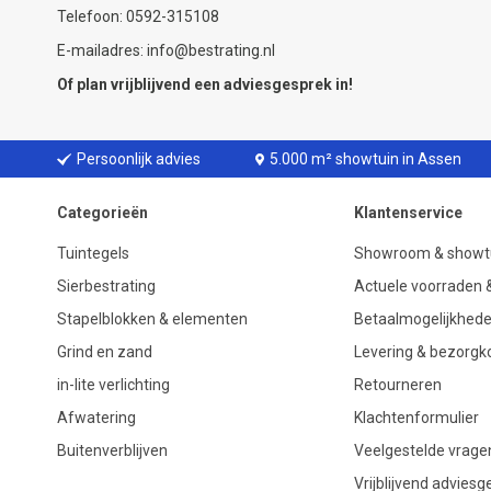
Telefoon: 0592-315108
E-mailadres: info@bestrating.nl
Of plan vrijblijvend een
adviesgesprek
in!
Persoonlijk advies
5.000 m² showtuin in Assen
Categorieën
Klantenservice
Tuintegels
Showroom & showt
Sierbestrating
Actuele voorraden &
Stapelblokken & elementen
Betaalmogelijkhed
Grind en zand
Levering & bezorgk
in-lite verlichting
Retourneren
Afwatering
Klachtenformulier
Buitenverblijven
Veelgestelde vrage
Vrijblijvend advies