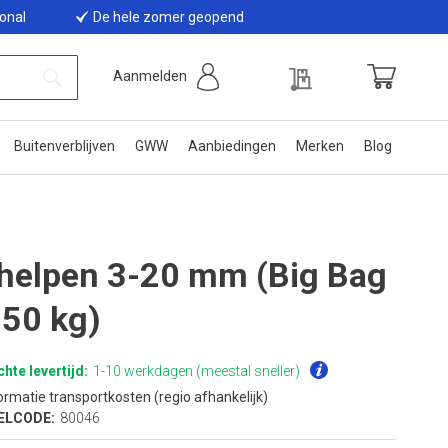
ional
De hele zomer geopend
Offerte
Aanmelden
Winkelwage
Zoek
Buitenverblijven
GWW
Aanbiedingen
Merken
Blog
helpen 3-20 mm (Big Bag
350 kg)
hte levertijd:
1-10 werkdagen (meestal sneller)
ormatie transportkosten (regio afhankelijk)
ELCODE:
80046