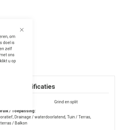
Close
seren, om
 doel is
en zelf
t met ons
 klikt u op
oduct specificaties
egorie
Grind en split
ruik / Toepassing
oratief, Drainage / waterdoorlatend, Tuin / Terras,
terras / Balkon