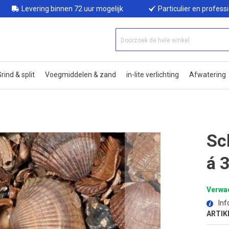
Levering binnen 72 uur mogelijk
Particulier en profess
rind & split
Voegmiddelen & zand
in-lite verlichting
Afwatering
Sc
á 
Verwac
Inf
ARTIK