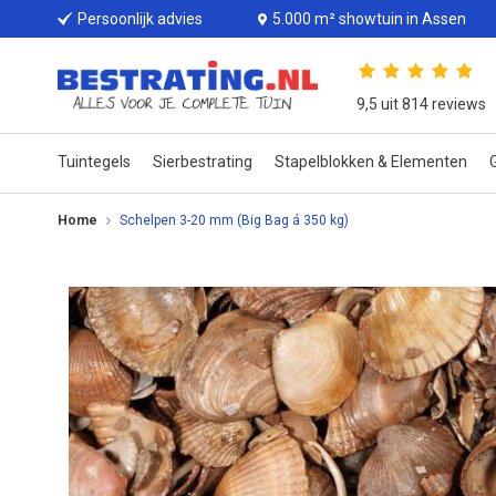
Persoonlijk advies
5.000 m² showtuin in Assen
9,5 uit 814 reviews
Tuintegels
Sierbestrating
Stapelblokken & Elementen
G
Home
Schelpen 3-20 mm (Big Bag á 350 kg)
Ga
naar
het
einde
van
de
afbeeldingen-
gallerij