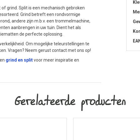
Kle
 of grind. Split is een mechanisch gebroken
Me
sorteerd. Grind betreft een rondvormige
erond, andere zijn m.b.v. een trommelmachine,
Gew
nten aanbrengen in uw tuin. Dient het als
Kor
atiematten de perfecte oplossing.
EA
erkelijkheid. Om mogelijke teleurstellingen te
jken. Vragen? Neem gerust contact met ons op!
ten
grind en split
voor meer inspiratie en
Gerelateerde producten