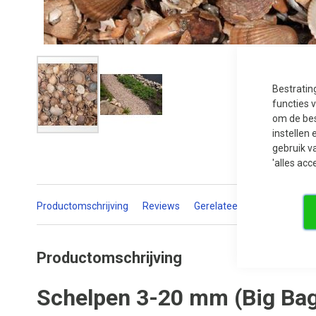
Bestratin
functies 
om de bes
instellen 
Ga
gebruik v
naar
het
'alles acc
begin
van
de
afbeeldingen-
Productomschrijving
Reviews
Gerelateerde producten
gallerij
Productomschrijving
Schelpen 3-20 mm (Big Bag