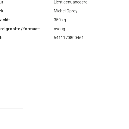
ur
Licht genuanceerd
rk
Michel Oprey
icht
350 kg
relgrootte / formaat
overig
N
5411170800461