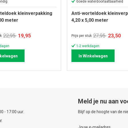
endig
Goede waterdoorlaatbaarheid
teldoek kleinverpakking
Anti-worteldoek kleinver
,00 meter
4,20 x 5,00 meter
Speciale
Special
22,95
19,95
27,95
23,50
uk
Prijs per stuk
prijs
prijs
kdagen
1-2 werkdagen
nkelwagen
In Winkelwagen
Meld je nu aan vo
0 - 17:00 uur.
Blijf op de hoogte van de n
r.