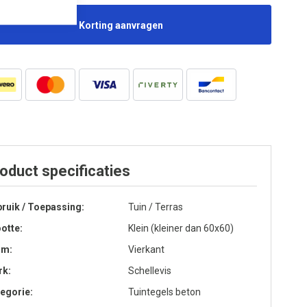
Korting aanvragen
oduct specificaties
ruik / Toepassing
Tuin / Terras
otte
Klein (kleiner dan 60x60)
rm
Vierkant
rk
Schellevis
egorie
Tuintegels beton