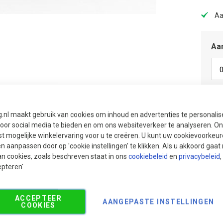
Aa
Aan
g.nl maakt gebruik van cookies om inhoud en advertenties te personali
Aan
voor social media te bieden en om ons websiteverkeer te analyseren. Ons
Aan
t mogelijke winkelervaring voor u te creëren. U kunt uw cookievoorkeur
en aanpassen door op 'cookie instellingen' te klikken. Als u akkoord gaa
Adv
an cookies, zoals beschreven staat in ons
cookiebeleid
en
privacybeleid
,
sni
epteren'
ACCEPTEER
AANGEPASTE INSTELLINGEN
COOKIES