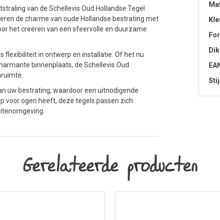
Mat
tstraling van de Schellevis Oud Hollandse Tegel
neren de charme van oude Hollandse bestrating met
Kle
oor het creëren van een sfeervolle en duurzame
Fo
Dik
xibiliteit in ontwerp en installatie. Of het nu
charmante binnenplaats, de Schellevis Oud
EA
nruimte.
Stij
aan uw bestrating, waardoor een uitnodigende
p voor ogen heeft, deze tegels passen zich
uitenomgeving.
Gerelateerde producten