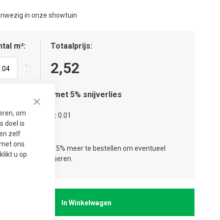
nwezig in onze showtuin
tal m²
Totaalprijs
2,52
Houd rekening met 5% snijverlies
Close
seren, om
tal verpakkingen
0.01
 doel is
tal lagen
1
en zelf
t met ons
ies:
Wij adviseren 5% meer te bestellen om eventueel
 klikt u op
jverlies te compenseren.
In Winkelwagen