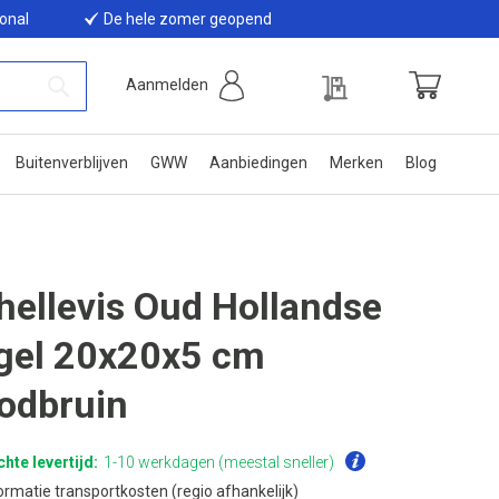
ional
De hele zomer geopend
Offerte
Aanmelden
Winkelwage
Zoek
Buitenverblijven
GWW
Aanbiedingen
Merken
Blog
hellevis Oud Hollandse
gel 20x20x5 cm
odbruin
hte levertijd:
1-10 werkdagen (meestal sneller)
ormatie transportkosten (regio afhankelijk)