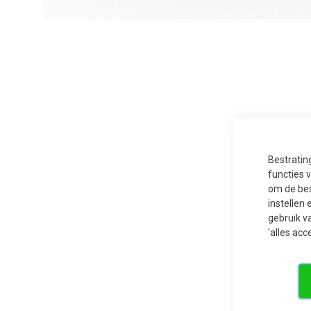
Ga
naar
het
begin
van
de
afbeeldingen-
gallerij
Bestratin
functies 
om de bes
instellen 
gebruik v
'alles acc