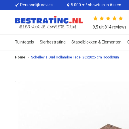
Persoonlijk advies
5.000 m² showtuin in Assen
9,5 uit 814 reviews
Tuintegels
Sierbestrating
Stapelblokken & Elementen
G
Home
Schellevis Oud Hollandse Tegel 20x20x5 cm Roodbruin
Ga
naar
het
einde
van
de
afbeeldingen-
gallerij