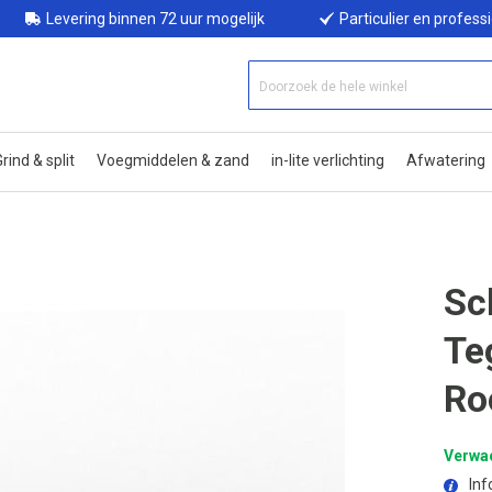
Levering binnen 72 uur mogelijk
Particulier en profess
rind & split
Voegmiddelen & zand
in-lite verlichting
Afwatering
Sc
Te
Ro
Verwac
Inf