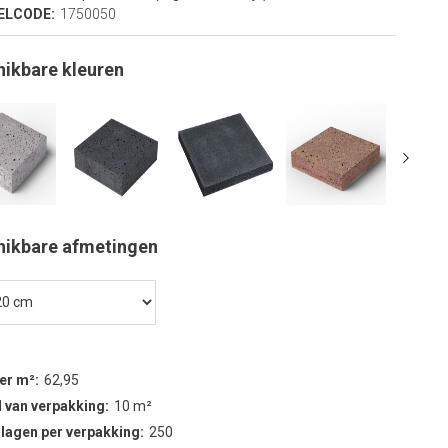
ELCODE:
1750050
hikbare kleuren
hikbare afmetingen
per m²
62,95
 van verpakking
10 m²
 lagen per verpakking
250