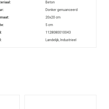
eriaal
Beton
ur
Donker genuanceerd
rmaat
20x20 cm
te
5 cm
N
1128080010043
l
Landelijk, Industrieel