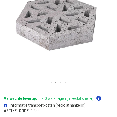
Ga
naar
het
Verwachte levertijd:
1-10 werkdagen (meestal sneller)
begin
van
Informatie transportkosten (regio afhankelijk)
de
afbeeldingen-
ARTIKELCODE:
1756050
gallerij