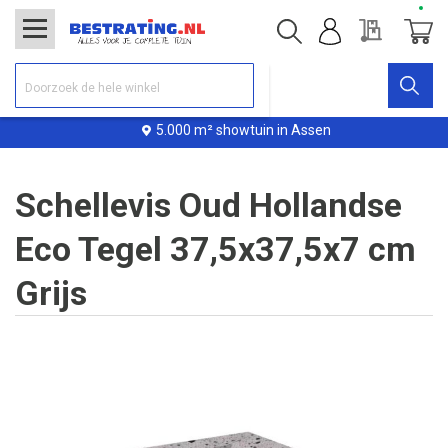
Offerte
Winke
5.000 m² showtuin in Assen
Schellevis Oud Hollandse
Eco Tegel 37,5x37,5x7 cm
Grijs
Ga
naar
het
einde
van
de
afbeeldingen-
gallerij