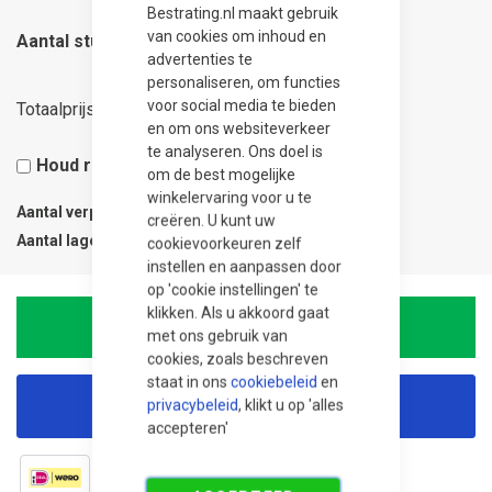
Bestrating.nl maakt gebruik
van cookies om inhoud en
Aantal stuks
advertenties te
personaliseren, om functies
15,78
voor social media te bieden
Totaalprijs
en om ons websiteverkeer
te analyseren. Ons doel is
Houd rekening met 5% snijverlies
om de best mogelijke
winkelervaring voor u te
Aantal verpakkingen
0.03
creëren. U kunt uw
Aantal lagen
1
cookievoorkeuren zelf
instellen en aanpassen door
op 'cookie instellingen' te
klikken. Als u akkoord gaat
In Winkelwagen
met ons gebruik van
cookies, zoals beschreven
staat in ons
cookiebeleid
en
privacybeleid
, klikt u op 'alles
Korting aanvragen
accepteren'