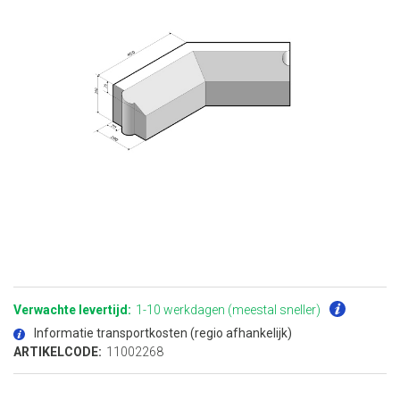
Ga
naar
het
Verwachte levertijd:
1-10 werkdagen (meestal sneller)
begin
van
Informatie transportkosten (regio afhankelijk)
de
afbeeldingen-
ARTIKELCODE:
11002268
gallerij