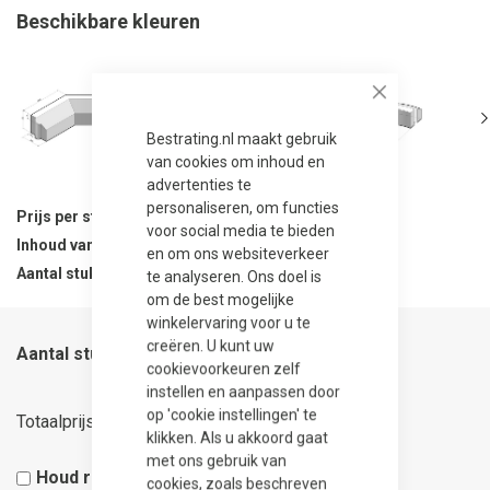
Beschikbare kleuren
Close
Bestrating.nl maakt gebruik
van cookies om inhoud en
advertenties te
personaliseren, om functies
Prijs per stuk
35,75
voor social media te bieden
Inhoud van verpakking
1 stuks
en om ons websiteverkeer
Aantal stuks per verpakking
1
te analyseren. Ons doel is
om de best mogelijke
winkelervaring voor u te
creëren. U kunt uw
Aantal stuks
cookievoorkeuren zelf
instellen en aanpassen door
35,75
op 'cookie instellingen' te
Totaalprijs
klikken. Als u akkoord gaat
met ons gebruik van
Houd rekening met 5% snijverlies
cookies, zoals beschreven