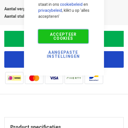
staat in ons
cookiebeleid
en
Aantal verpakkingen
1
privacybeleid
, klikt u op 'alles
accepteren'
Aantal stuks
1
ACCEPTEER
COOKIES
In Winkelwagen
AANGEPASTE
INSTELLINGEN
Korting aanvragen
Product specificaties