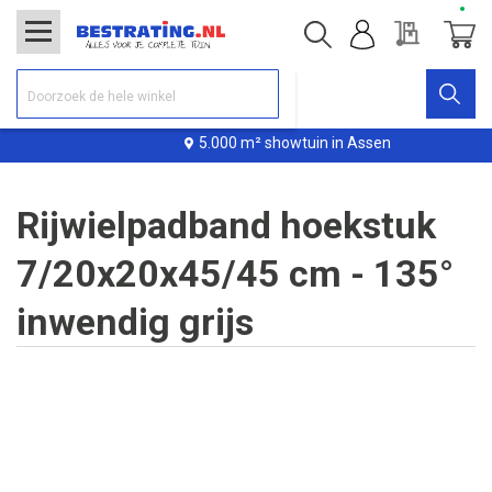
Offerte
Winke
5.000 m² showtuin in Assen
Rijwielpadband hoekstuk
7/20x20x45/45 cm - 135°
inwendig grijs
Ga
naar
het
einde
van
de
afbeeldingen-
gallerij