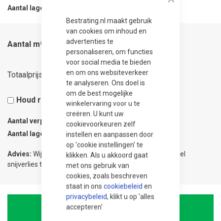
Close
Aantal lagen per verpakking
14
Bestrating.nl maakt gebruik
van cookies om inhoud en
advertenties te
Aantal m²
personaliseren, om functies
voor social media te bieden
22,36
en om ons websiteverkeer
Totaalprijs
te analyseren. Ons doel is
om de best mogelijke
Houd rekening met 5% snijverlies
winkelervaring voor u te
creëren. U kunt uw
Aantal verpakkingen
0.08
cookievoorkeuren zelf
Aantal lagen
1
instellen en aanpassen door
op 'cookie instellingen' te
Advies:
Wij adviseren 5% meer te bestellen om eventueel
klikken. Als u akkoord gaat
snijverlies te compenseren.
met ons gebruik van
cookies, zoals beschreven
staat in ons
cookiebeleid
en
privacybeleid
, klikt u op 'alles
accepteren'
In Winkelwagen