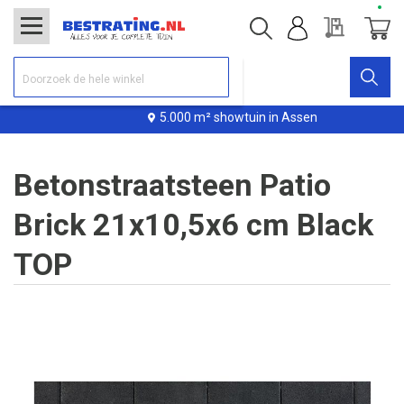
Offerte
Winke
5.000 m² showtuin in Assen
Betonstraatsteen Patio
Brick 21x10,5x6 cm Black
TOP
Ga
naar
het
einde
van
de
afbeeldingen-
gallerij