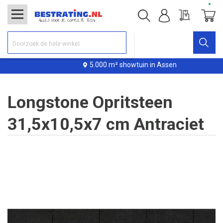
Offerte
Winke
5.000 m² showtuin in Assen
Longstone Opritsteen
31,5x10,5x7 cm Antraciet
Ga
naar
het
einde
van
de
afbeeldingen-
gallerij