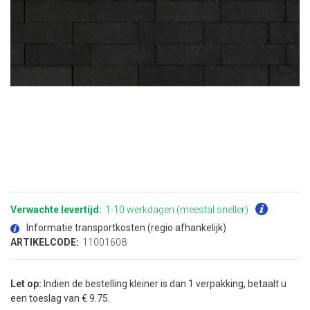
Ga
naar
het
Verwachte levertijd:
1-10 werkdagen (meestal sneller)
begin
van
Informatie transportkosten (regio afhankelijk)
de
afbeeldingen-
ARTIKELCODE:
11001608
gallerij
Let op:
Indien de bestelling kleiner is dan 1 verpakking, betaalt u
een toeslag van € 9.75.