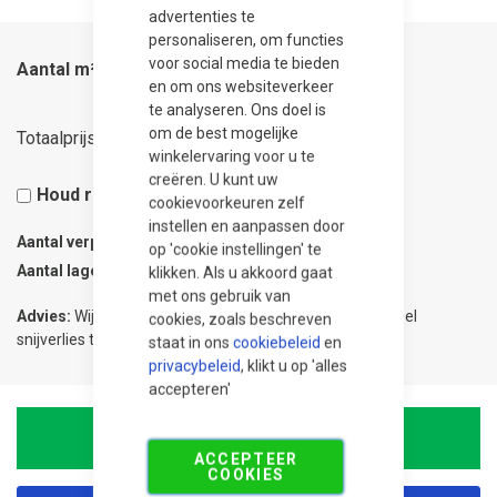
advertenties te
personaliseren, om functies
voor social media te bieden
Aantal m²
en om ons websiteverkeer
te analyseren. Ons doel is
23,80
om de best mogelijke
Totaalprijs
winkelervaring voor u te
creëren. U kunt uw
Houd rekening met 5% snijverlies
cookievoorkeuren zelf
instellen en aanpassen door
Aantal verpakkingen
0.09
op 'cookie instellingen' te
Aantal lagen
1
klikken. Als u akkoord gaat
met ons gebruik van
Advies:
Wij adviseren 5% meer te bestellen om eventueel
cookies, zoals beschreven
snijverlies te compenseren.
staat in ons
cookiebeleid
en
privacybeleid
, klikt u op 'alles
accepteren'
In Winkelwagen
ACCEPTEER
COOKIES