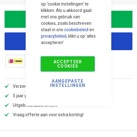
op 'cookie instellingen' te
klikken. Als u akkoord gaat
met ons gebruik van
In winkelwagen
cookies, zoals beschreven
staat in ons
cookiebeleid
en
privacybeleid
, klikt u op 'alles
Korting aanvragen
accepteren'
ACCEPTEER
COOKIES
AANGEPASTE
INSTELLINGEN
Verzendkosten slechts €5,99, gratis vanaf 100,-!
5 jaar garantie
Uitgebreid assortiment
Vraag offerte aan voor extra korting!