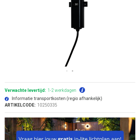
Ga
naar
het
Verwachte levertijd:
1-2 werkdagen
begin
van
Informatie transportkosten (regio afhankelijk)
de
afbeeldingen-
ARTIKELCODE:
10250335
gallerij