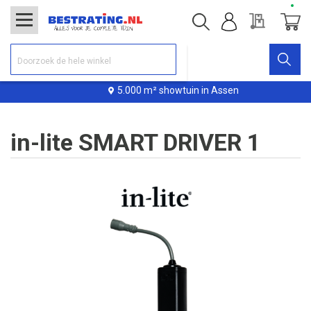
Offerte
Winke
5.000 m² showtuin in Assen
in-lite SMART DRIVER 1
Ga
naar
het
einde
van
de
afbeeldingen-
gallerij