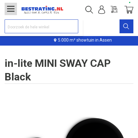
Offerte
Winke
5.000 m² showtuin in Assen
in-lite MINI SWAY CAP
Black
Ga
naar
het
einde
van
de
afbeeldingen-
gallerij