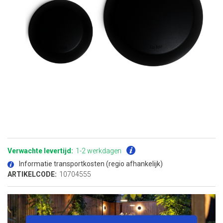
Ga
naar
het
Verwachte levertijd:
1-2 werkdagen
begin
van
Informatie transportkosten (regio afhankelijk)
de
afbeeldingen-
ARTIKELCODE:
10704555
gallerij