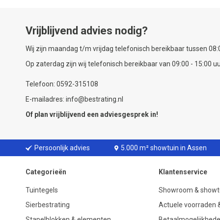
Vrijblijvend advies nodig?
Wij zijn maandag t/m vrijdag telefonisch bereikbaar tussen 08:0
Op zaterdag zijn wij telefonisch bereikbaar van 09:00 - 15:00 uu
Telefoon: 0592-315108
E-mailadres: info@bestrating.nl
Of plan vrijblijvend een
adviesgesprek
in!
Persoonlijk advies
5.000 m² showtuin in Assen
Categorieën
Klantenservice
Tuintegels
Showroom & showt
Sierbestrating
Actuele voorraden &
Stapelblokken & elementen
Betaalmogelijkhed