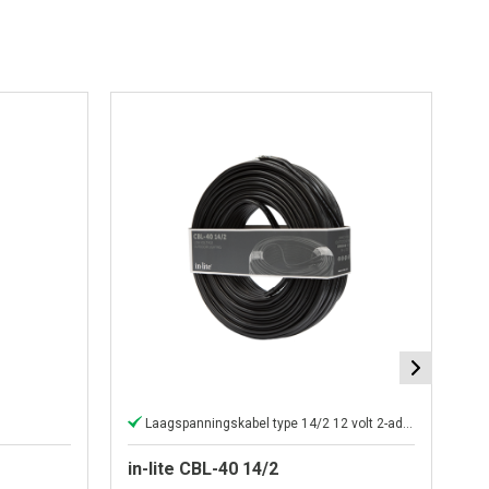
Laagspanningskabel type 14/2 12 volt 2-aderig.
in-lite CBL-40 14/2
in