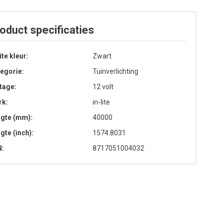
oduct specificaties
lite kleur
Zwart
egorie
Tuinverlichting
tage
12 volt
rk
in-lite
ngte (mm)
40000
gte (inch)
1574.8031
N
8717051004032