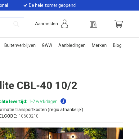
ional
De hele zomer geopend
Offerte
Aanmelden
Winkelwage
Zoek
Buitenverblijven
GWW
Aanbiedingen
Merken
Blog
-lite CBL-40 10/2
hte levertijd:
1-2 werkdagen
ormatie transportkosten (regio afhankelijk)
ELCODE:
10600210