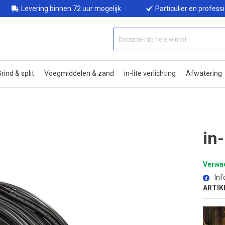
Levering binnen 72 uur mogelijk
Particulier en profess
rind & split
Voegmiddelen & zand
in-lite verlichting
Afwatering
in
Verwac
Inf
ARTIK