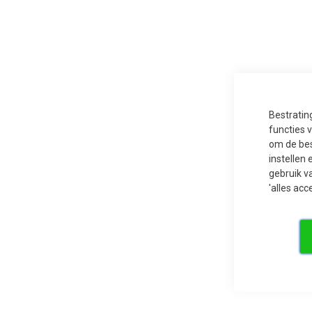
Ga
naar
het
begin
van
de
Bestratin
afbeeldingen-
gallerij
functies 
om de bes
instellen 
gebruik v
'alles acc