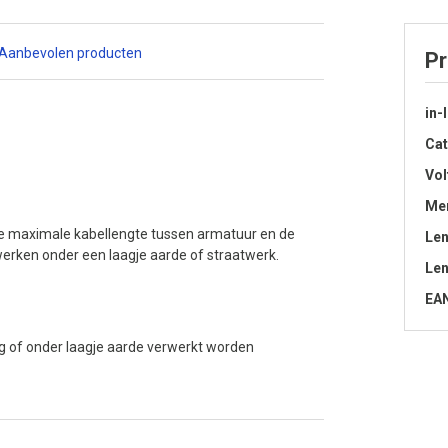
Aanbevolen producten
Pr
in-
Cat
Vol
Me
. De maximale kabellengte tussen armatuur en de
Le
rwerken onder een laagje aarde of straatwerk.
Len
EA
ing of onder laagje aarde verwerkt worden