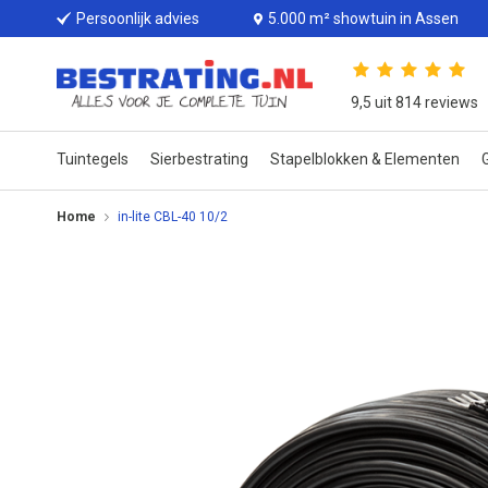
Persoonlijk advies
5.000 m² showtuin in Assen
9,5 uit 814 reviews
Tuintegels
Sierbestrating
Stapelblokken & Elementen
G
Home
in-lite CBL-40 10/2
Ga
naar
het
einde
van
de
afbeeldingen-
gallerij