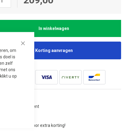
In winkelwagen
Close
seren, om
Korting aanvragen
 doel is
en zelf
t met ons
 klikt u op
jaar garantie
tgebreid assortiment
atis bezorging
aag offerte aan voor extra korting!