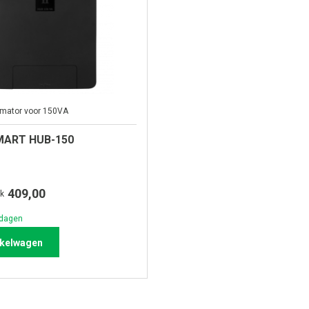
rmator voor 150VA
 SMART HUB-150
409,00
uk
kdagen
nkelwagen