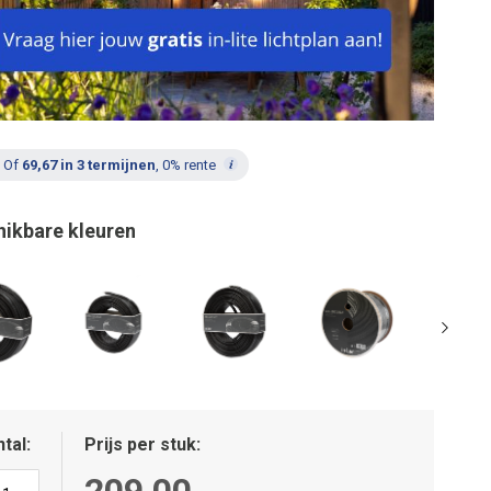
Of
69,67 in 3 termijnen
, 0% rente
hikbare kleuren
tal
Prijs per stuk
209,00