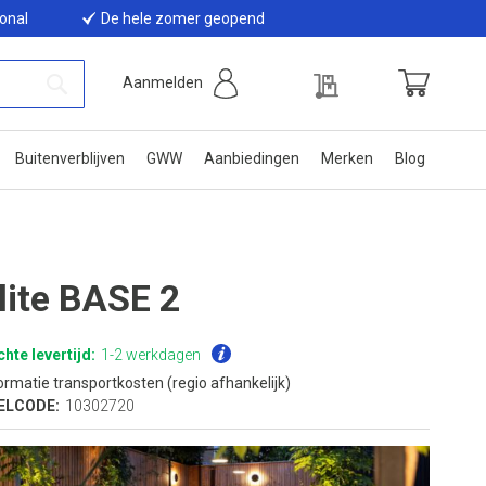
ional
De hele zomer geopend
Offerte
Aanmelden
Winkelwage
Zoek
Buitenverblijven
GWW
Aanbiedingen
Merken
Blog
-lite BASE 2
hte levertijd:
1-2 werkdagen
ormatie transportkosten (regio afhankelijk)
ELCODE:
10302720