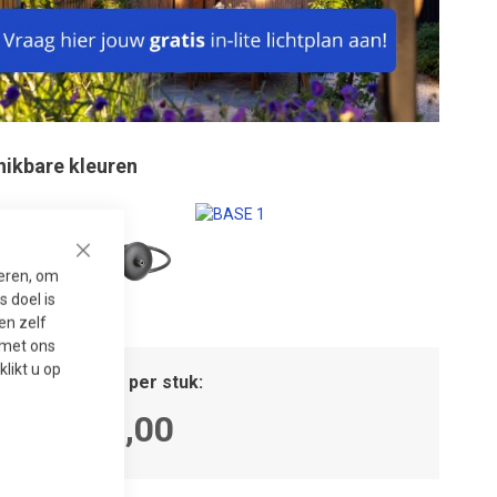
hikbare kleuren
Close
seren, om
 doel is
en zelf
t met ons
 klikt u op
tal
Prijs per stuk
31,00