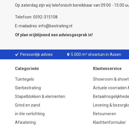
Op zaterdag zijn wij telefonisch bereikbaar van 09:00 - 15:00 uu
Telefoon: 0592-315108
E-mailadres: info@bestrating.nl
Of plan vrijblijvend een
adviesgesprek
in!
Persoonlijk advies
5.000 m² showtuin in Assen
Categorieën
Klantenservice
Tuintegels
Showroom & showt
Sierbestrating
Actuele voorraden &
Stapelblokken & elementen
Betaalmogelijkhed
Grind en zand
Levering & bezorgk
in-lite verlichting
Retourneren
Afwatering
Klachtenformulier