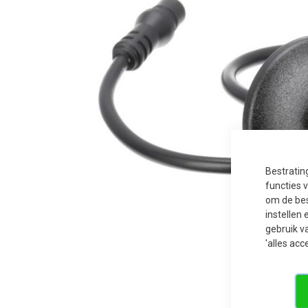
Bestratin
functies 
om de bes
instellen 
gebruik v
'alles acc