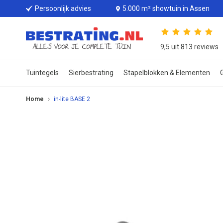
Persoonlijk advies
5.000 m² showtuin in Assen
9,5 uit 813 reviews
Tuintegels
Sierbestrating
Stapelblokken & Elementen
G
Home
in-lite BASE 2
Ga
naar
het
einde
van
de
afbeeldingen-
gallerij