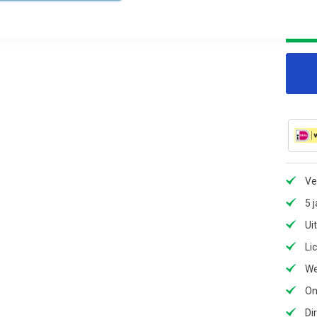
Ve
5 
Ui
Li
We
On
Di