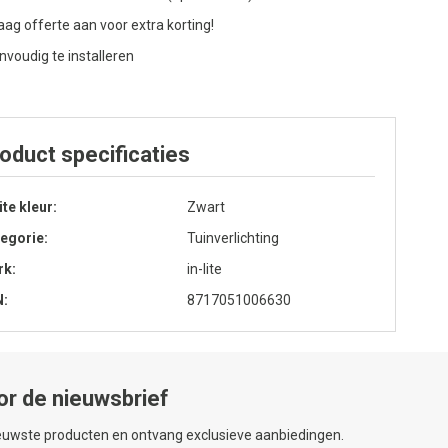
aag offerte aan voor extra korting!
nvoudig te installeren
oduct specificaties
lite kleur
Zwart
egorie
Tuinverlichting
rk
in-lite
N
8717051006630
or de nieuwsbrief
ieuwste producten en ontvang exclusieve aanbiedingen.