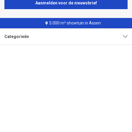
Aanmelden voor de nieuwsbrief
5.000 m² showtuin in Assen
Categorieën
Klantenservice
Over onze organisatie
Adres
Openingstijden
Contact
Tel:
0592-315108