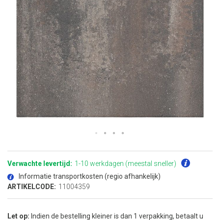
Ga
naar
het
Verwachte levertijd:
1-10 werkdagen (meestal sneller)
begin
van
Informatie transportkosten (regio afhankelijk)
de
afbeeldingen-
ARTIKELCODE:
11004359
gallerij
Let op:
Indien de bestelling kleiner is dan 1 verpakking, betaalt u