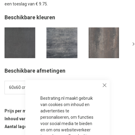
een toeslag van € 9.75.
Beschikbare kleuren
Beschikbare afmetingen
Close
Bestrating.nl maakt gebruik
van cookies om inhoud en
Prijs per m²
32,95
advertenties te
28,95
personaliseren, om functies
Inhoud van verpakking
10.8 m²
voor social media te bieden
Aantal lagen per verpakking
16
en om ons websiteverkeer