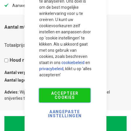
te analyseren. Ons doel is
Aanwezig in onze showtuin
om de best mogelijke
winkelervaring voor u te
creëren. U kunt uw
cookievoorkeuren zelf
Aantal m²
instellen en aanpassen door
op 'cookie instellingen' te
20,84
klikken. Als u akkoord gaat
Totaalprijs
met ons gebruik van
cookies, zoals beschreven
Houd rekening met 5% snijverlies
staat in ons
cookiebeleid
en
privacybeleid
, klikt u op 'alles
Aantal verpakkingen
0.07
accepteren'
Aantal lagen
1
Advies:
Wij adviseren 5% meer te bestellen om eventueel
ACCEPTEER
COOKIES
snijverlies te compenseren.
AANGEPASTE
INSTELLINGEN
In Winkelwagen