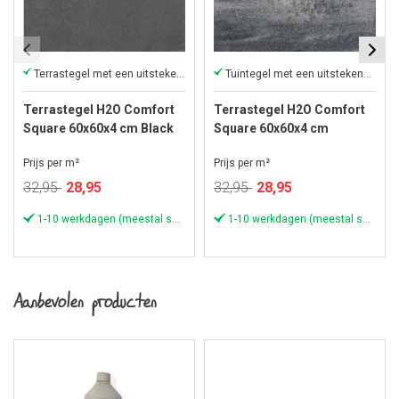
Terrastegel met een uitstekende voetcomfort
Tuintegel met een uitstekende voetcomfort
Terrastegel H2O Comfort
Terrastegel H2O Comfort
Square 60x60x4 cm Black
Square 60x60x4 cm
Nero/Grey
Prijs per m²
Prijs per m²
Speciale
Speciale
32,95
28,95
32,95
28,95
prijs
prijs
1-10 werkdagen (meestal sneller)
1-10 werkdagen (meestal sneller)
Aanbevolen producten