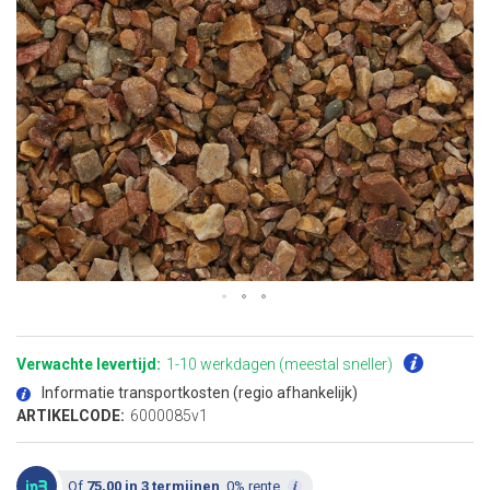
Ga
naar
het
Verwachte levertijd:
1-10 werkdagen (meestal sneller)
begin
van
Informatie transportkosten (regio afhankelijk)
de
afbeeldingen-
ARTIKELCODE:
6000085v1
gallerij
Of
75,00 in 3 termijnen
, 0% rente