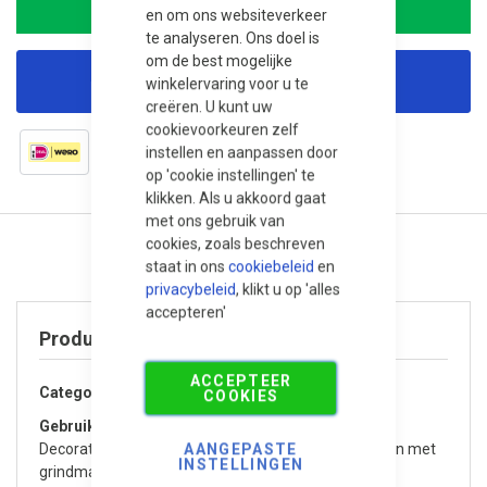
In winkelwagen
en om ons websiteverkeer
te analyseren. Ons doel is
om de best mogelijke
Korting aanvragen
winkelervaring voor u te
creëren. U kunt uw
cookievoorkeuren zelf
instellen en aanpassen door
op 'cookie instellingen' te
klikken. Als u akkoord gaat
met ons gebruik van
cookies, zoals beschreven
staat in ons
cookiebeleid
en
privacybeleid
, klikt u op 'alles
accepteren'
Product specificaties
ACCEPTEER
Categorie
Grind en split
COOKIES
Gebruik / Toepassing
AANGEPASTE
Decoratief, Drainage / waterdoorlatend, Te gebruiken met
INSTELLINGEN
grindmatten, Tuin / Terras, Oprit, Dakterras / Balkon