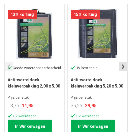
13% korting
15% korting
Goede waterdoorlaatbaarheid
UV-bestendig
Anti-worteldoek
Anti-worteldoek
kleinverpakking 2,00 x 5,00
kleinverpakking 5,20 x 5,00
meter
meter
Prijs per stuk
Prijs per stuk
Speciale
Speciale
13,75
11,95
35,25
29,95
prijs
prijs
1-2 werkdagen
1-2 werkdagen
In Winkelwagen
In Winkelwagen