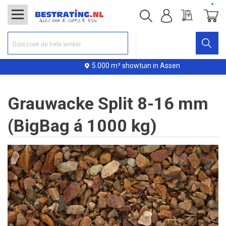
Offerte
Winke
5.000 m² showtuin in Assen
Grauwacke Split 8-16 mm
(BigBag á 1000 kg)
Ga
naar
het
einde
van
de
afbeeldingen-
gallerij