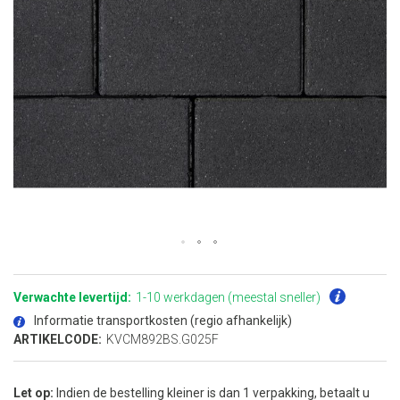
Ga
naar
het
Verwachte levertijd:
1-10 werkdagen (meestal sneller)
begin
van
Informatie transportkosten (regio afhankelijk)
de
afbeeldingen-
ARTIKELCODE:
KVCM892BS.G025F
gallerij
Let op:
Indien de bestelling kleiner is dan 1 verpakking, betaalt u