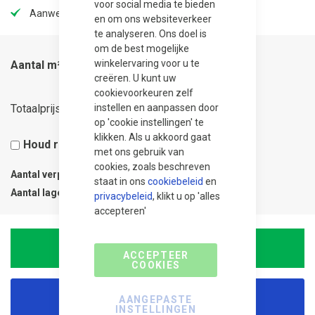
voor social media te bieden
Aanwezig in onze showtuin
en om ons websiteverkeer
te analyseren. Ons doel is
om de best mogelijke
winkelervaring voor u te
Aantal m²
creëren. U kunt uw
cookievoorkeuren zelf
35,60
Totaalprijs
instellen en aanpassen door
op 'cookie instellingen' te
klikken. Als u akkoord gaat
Houd rekening met 5% snijverlies
met ons gebruik van
cookies, zoals beschreven
Aantal verpakkingen
0.1
staat in ons
cookiebeleid
en
Aantal lagen
1
privacybeleid
, klikt u op 'alles
accepteren'
In Winkelwagen
ACCEPTEER
COOKIES
Korting aanvragen
AANGEPASTE
INSTELLINGEN