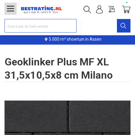
Offerte
Winke
5.000 m² showtuin in Assen
Geoklinker Plus MF XL
31,5x10,5x8 cm Milano
Ga
naar
het
einde
van
de
afbeeldingen-
gallerij