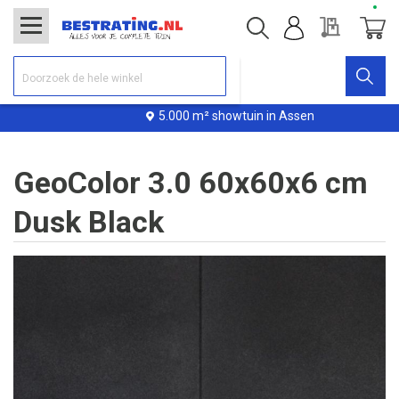
Offerte
Winke
5.000 m² showtuin in Assen
GeoColor 3.0 60x60x6 cm
Dusk Black
Ga
naar
het
einde
van
de
afbeeldingen-
gallerij