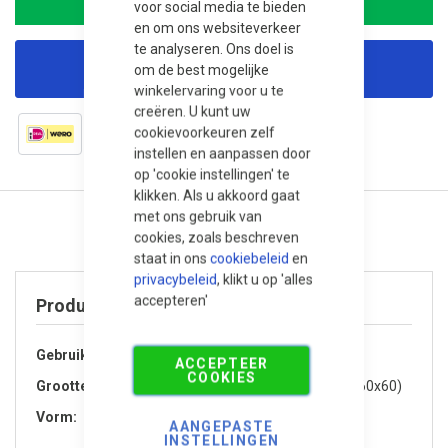
voor social media te bieden
en om ons websiteverkeer
te analyseren. Ons doel is
om de best mogelijke
Korting aanvragen
winkelervaring voor u te
creëren. U kunt uw
cookievoorkeuren zelf
instellen en aanpassen door
op 'cookie instellingen' te
klikken. Als u akkoord gaat
met ons gebruik van
cookies, zoals beschreven
staat in ons
cookiebeleid
en
privacybeleid
, klikt u op 'alles
accepteren'
Product specificaties
Gebruik / Toepassing
Tuin / Terras, Oprit
ACCEPTEER
COOKIES
Grootte
Groot (groter dan 60x60)
Vorm
Vierkant
AANGEPASTE
INSTELLINGEN