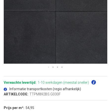
Ga
naar
het
Verwachte levertijd:
1-10 werkdagen (meestal sneller)
begin
van
Informatie transportkosten (regio afhankelijk)
de
afbeeldingen-
ARTIKELCODE:
TTPM892BS.G030F
gallerij
Prijs per m²
54,95