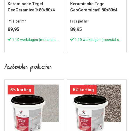
Keramische Tegel
Keramische Tegel
GeoCeramica® 80x80x4
GeoCeramica® 80x80x4
cm Evoque Greige
cm Evoque Fumo
Prijs per m²
Prijs per m²
89,95
89,95
1-10 werkdagen (meestal sneller)
1-10 werkdagen (meestal sneller)
Aanbevolen producten
5% korting
5% korting