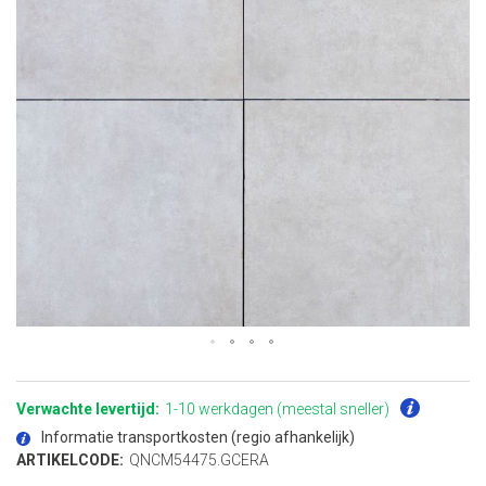
Ga
naar
het
Verwachte levertijd:
1-10 werkdagen (meestal sneller)
begin
van
Informatie transportkosten (regio afhankelijk)
de
afbeeldingen-
ARTIKELCODE:
QNCM54475.GCERA
gallerij