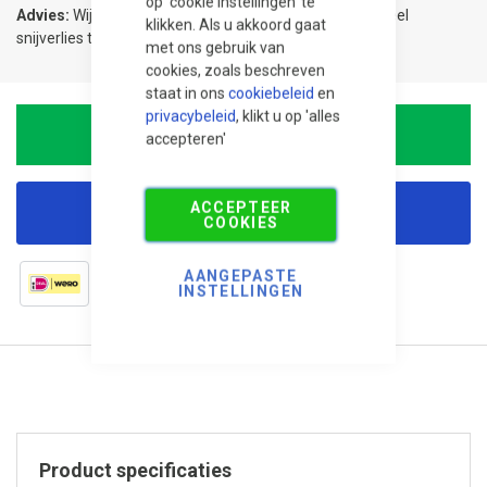
op 'cookie instellingen' te
Advies:
Wij adviseren 5% meer te bestellen om eventueel
klikken. Als u akkoord gaat
snijverlies te compenseren.
met ons gebruik van
cookies, zoals beschreven
staat in ons
cookiebeleid
en
privacybeleid
, klikt u op 'alles
In Winkelwagen
accepteren'
ACCEPTEER
Korting aanvragen
COOKIES
AANGEPASTE
INSTELLINGEN
Product specificaties