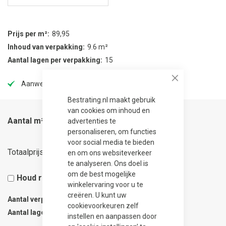
Prijs per m²
89,95
Inhoud van verpakking
9.6 m²
Aantal lagen per verpakking
15
Aanwezig in onze showtuin
Close
Bestrating.nl maakt gebruik
van cookies om inhoud en
Aantal m²
advertenties te
personaliseren, om functies
voor social media te bieden
57,57
Totaalprijs
en om ons websiteverkeer
te analyseren. Ons doel is
om de best mogelijke
Houd rekening met 5% snijverlies
winkelervaring voor u te
creëren. U kunt uw
Aantal verpakkingen
0.07
cookievoorkeuren zelf
Aantal lagen
1
instellen en aanpassen door