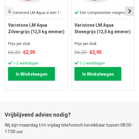
Varistone LM Aqua is een 1-component
Eén componenten voegmortel
Varistone LM Aqua
Varistone LM Aqua
Zilvergrijs (12,5 kg emmer)
Steengrijs (12,5 kg emmer)
Prijs per stuk
Prijs per stuk
Speciale
Speciale
66,30
62,95
66,30
62,95
prijs
prijs
1-2 werkdagen
1-2 werkdagen
In Winkelwagen
In Winkelwagen
Vrijblijvend advies nodig?
Wij zijn maandag t/m vrijdag telefonisch bereikbaar tussen 08:00 -
17:00 uur.