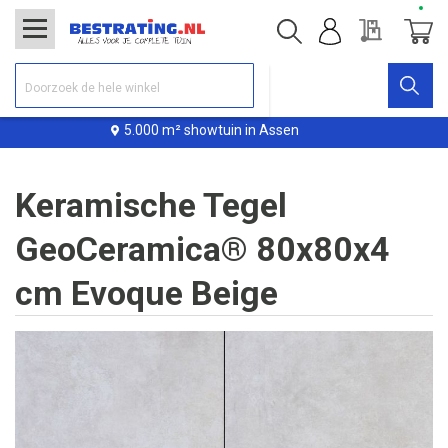
Offerte
Winke
5.000 m² showtuin in Assen
Keramische Tegel
GeoCeramica® 80x80x4
cm Evoque Beige
Ga
naar
het
einde
van
de
afbeeldingen-
gallerij