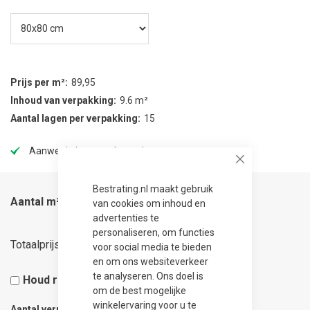
Prijs per m²
89,95
Inhoud van verpakking
9.6 m²
Aantal lagen per verpakking
15
Aanwezig in onze showtuin
Close
Bestrating.nl maakt gebruik
Aantal m²
van cookies om inhoud en
advertenties te
personaliseren, om functies
57,57
Totaalprijs
voor social media te bieden
en om ons websiteverkeer
te analyseren. Ons doel is
Houd rekening met 5% snijverlies
om de best mogelijke
winkelervaring voor u te
Aantal verpakkingen
0.07