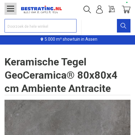
Offerte
Winke
5.000 m² showtuin in Assen
Keramische Tegel
GeoCeramica® 80x80x4
cm Ambiente Antracite
Ga
naar
het
einde
van
de
afbeeldingen-
gallerij