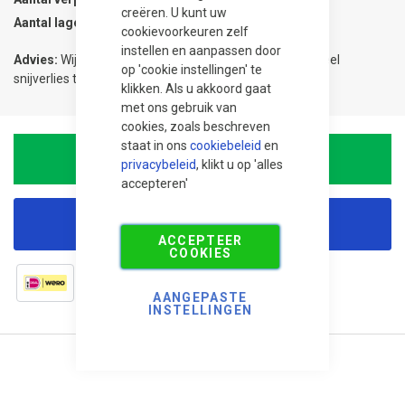
creëren. U kunt uw
Aantal lagen
1
cookievoorkeuren zelf
instellen en aanpassen door
Advies:
Wij adviseren 5% meer te bestellen om eventueel
op 'cookie instellingen' te
snijverlies te compenseren.
klikken. Als u akkoord gaat
met ons gebruik van
cookies, zoals beschreven
staat in ons
cookiebeleid
en
In Winkelwagen
privacybeleid
, klikt u op 'alles
accepteren'
Korting aanvragen
ACCEPTEER
COOKIES
AANGEPASTE
INSTELLINGEN