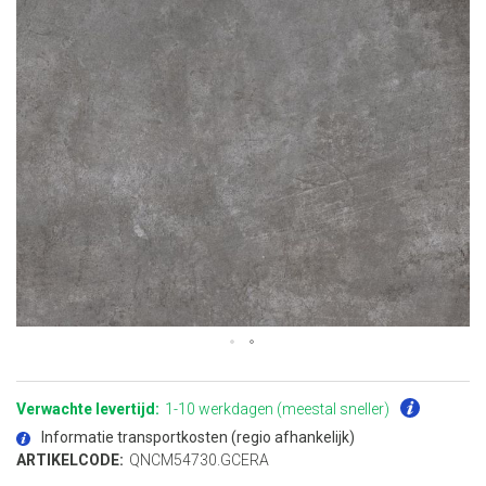
Ga
naar
het
Verwachte levertijd:
1-10 werkdagen (meestal sneller)
begin
van
Informatie transportkosten (regio afhankelijk)
de
afbeeldingen-
ARTIKELCODE:
QNCM54730.GCERA
gallerij