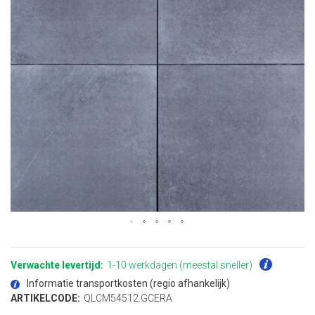
Ga
naar
het
Verwachte levertijd:
1-10 werkdagen (meestal sneller)
begin
van
Informatie transportkosten (regio afhankelijk)
de
afbeeldingen-
ARTIKELCODE:
QLCM54512.GCERA
gallerij