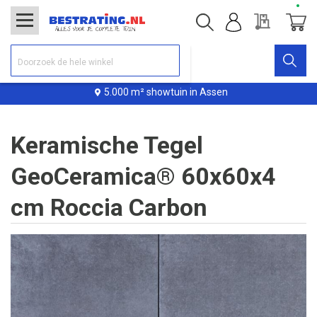
Offerte
Winke
5.000 m² showtuin in Assen
Keramische Tegel
GeoCeramica® 60x60x4
cm Roccia Carbon
Ga
naar
het
einde
van
de
afbeeldingen-
gallerij