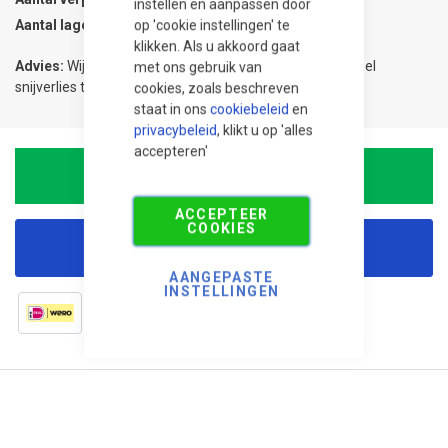
instellen en aanpassen door
op 'cookie instellingen' te
Aantal lagen
1
klikken. Als u akkoord gaat
Advies:
Wij adviseren 5% meer te bestellen om eventueel
met ons gebruik van
snijverlies te compenseren.
cookies, zoals beschreven
staat in ons
cookiebeleid
en
privacybeleid
, klikt u op 'alles
accepteren'
In Winkelwagen
ACCEPTEER
COOKIES
Korting aanvragen
AANGEPASTE
INSTELLINGEN