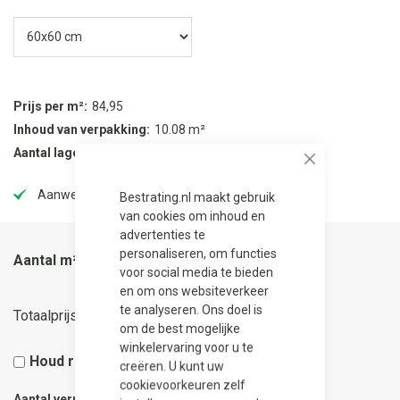
Prijs per m²
84,95
Inhoud van verpakking
10.08 m²
Aantal lagen per verpakking
28
Close
Aanwezig in onze showtuin
Bestrating.nl maakt gebruik
van cookies om inhoud en
advertenties te
personaliseren, om functies
Aantal m²
voor social media te bieden
en om ons websiteverkeer
30,58
te analyseren. Ons doel is
Totaalprijs
om de best mogelijke
winkelervaring voor u te
Houd rekening met 5% snijverlies
creëren. U kunt uw
cookievoorkeuren zelf
Aantal verpakkingen
0.04