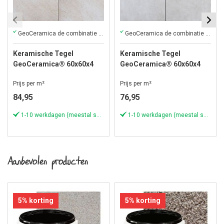
GeoCeramica de combinatie van keramiek en beton in één tegel
GeoCeramica de combinatie van keramiek en beton in één tegel
Keramische Tegel
Keramische Tegel
GeoCeramica® 60x60x4
GeoCeramica® 60x60x4
cm Fiordi Sand
cm Evoque Beige
Prijs per m²
Prijs per m²
84,95
76,95
1-10 werkdagen (meestal sneller)
1-10 werkdagen (meestal sneller)
Aanbevolen producten
5% korting
5% korting