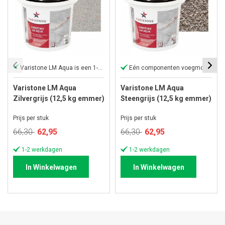
Varistone LM Aqua is een 1-component
Eén componenten voegmortel
Varistone LM Aqua
Varistone LM Aqua
Zilvergrijs (12,5 kg emmer)
Steengrijs (12,5 kg emmer)
Prijs per stuk
Prijs per stuk
Speciale
Speciale
66,30
62,95
66,30
62,95
prijs
prijs
1-2 werkdagen
1-2 werkdagen
In Winkelwagen
In Winkelwagen