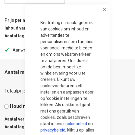
Close
Prijs per m²
76,95
Bestrating.nl maakt gebruik
Inhoud van verpakking
10.08 m²
van cookies om inhoud en
advertenties te
Aantal lagen per verpakking
28
personaliseren, om functies
voor social media te bieden
Aanwezig in onze showtuin
en om ons websiteverkeer
te analyseren. Ons doel is
om de best mogelijke
Aantal m²
winkelervaring voor u te
creëren. U kunt uw
cookievoorkeuren zelf
27,70
Totaalprijs
instellen en aanpassen door
op 'cookie instellingen' te
klikken. Als u akkoord gaat
Houd rekening met 5% snijverlies
met ons gebruik van
cookies, zoals beschreven
Aantal verpakkingen
0.04
staat in ons
cookiebeleid
en
Aantal lagen
1
privacybeleid
, klikt u op 'alles