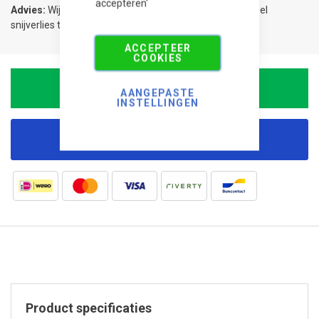
accepteren'
Advies:
Wij adviseren 5% meer te bestellen om eventueel
snijverlies te compenseren.
ACCEPTEER
COOKIES
In Winkelwagen
AANGEPASTE
INSTELLINGEN
Korting aanvragen
Product specificaties