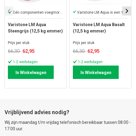
Eén componenten voegmortel
Varistone LM Aqua is een 1-component
Varistone LM Aqua
Varistone LM Aqua Basalt
Steengrijs (12,5 kg emmer)
(12,5 kg emmer)
Prijs per stuk
Prijs per stuk
Speciale
Speciale
66,30
62,95
66,30
62,95
prijs
prijs
1-2 werkdagen
1-2 werkdagen
In Winkelwagen
In Winkelwagen
Vrijblijvend advies nodig?
Wij zijn maandag t/m vrijdag telefonisch bereikbaar tussen 08:00 -
17:00 uur.