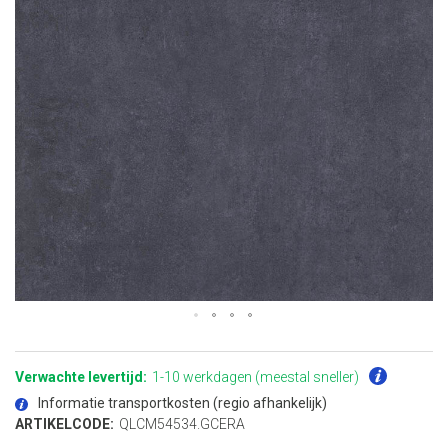
Ga
naar
het
Verwachte levertijd:
1-10 werkdagen (meestal sneller)
begin
van
Informatie transportkosten (regio afhankelijk)
de
afbeeldingen-
ARTIKELCODE:
QLCM54534.GCERA
gallerij