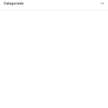
Categorieën
Klantenservice
Over onze organisatie
Adres
Openingstijden
Contact
Tel:
0592-315108
Mail:
info@bestrating.nl