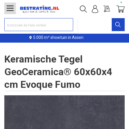
Offerte
Winke
5.000 m² showtuin in Assen
Keramische Tegel
GeoCeramica® 60x60x4
cm Evoque Fumo
Ga
naar
het
einde
van
de
afbeeldingen-
gallerij