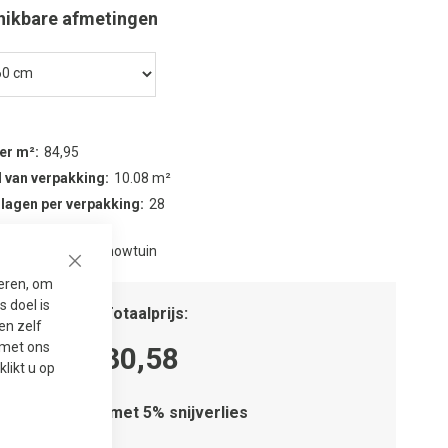
hikbare afmetingen
per m²
84,95
 van verpakking
10.08 m²
 lagen per verpakking
28
nwezig in onze showtuin
Close
seren, om
 doel is
tal m²
Totaalprijs
en zelf
t met ons
30,58
 klikt u op
Houd rekening met 5% snijverlies