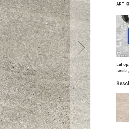
ARTIK
Let op
toeslag
Besc