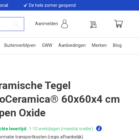
ional
De hele zomer geopend
Offerte
Aanmelden
Winkelwage
Zoek
Buitenverblijven
GWW
Aanbiedingen
Merken
Blog
ramische Tegel
oCeramica® 60x60x4 cm
pen Oxide
hte levertijd:
1-10 werkdagen (meestal sneller)
ormatie transportkosten (regio afhankelijk)