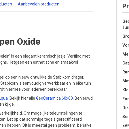
oducten
Aanbevolen producten
Pr
Geb
Tui
Gro
pen Oxide
Vo
Me
elein’ in een elegant keramisch jasje. Verfijnd met
esigns. Hetgeen een esthetische en smaakvol
Cat
Ra
el op een nieuw ontwikkelde Stabikorn drager.
Mat
tabikorn is eenvoudig verwerkbaar en in elke tuin
rdt hiermee voor iedereen bereikbaar.
Kle
Aqua
. Bekijk hier alle
GeoCeramica 60x60
. Benieuwd
Fo
n kijkje.
Dik
erkelijkheid. Om mogelijke teleurstellingen te
Ser
en. Let op dat sommige tegels gerectificeerd
nen hebben. Dit is meestal geen probleem, behalve
EA