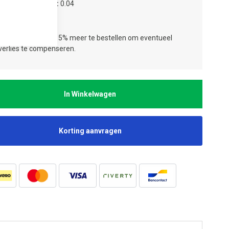
tal verpakkingen
0.04
tal lagen
1
ies:
Wij adviseren 5% meer te bestellen om eventueel
jverlies te compenseren.
In Winkelwagen
Korting aanvragen