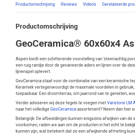
Productomschrijving
Reviews
Video's
Gerelateerde pr
Productomschrijving
GeoCeramica® 60x60x4 As
Aspen biedt een schitterende voorstelling van ‘steenachtig pors
een ruig randje door de gevarieerde aders en lijnen over de d
lijnenspel oplevert.
GeoCeramica staat voor de combinatie van een keramische teg
Keramiek vertegenwoordigt de maximale voordelen in gebruik, S
toepasbaar. Een droomterras, om jaarrond van te genieten, wo
Verder adviseren wij deze tegels te voegen met
Varistone LM 
naar het volledige
GeoCeramica
assortiment? Neem dan hier ee
Belangrijk: De afbeeldingen kunnen enigszins afwijken van de w
voorkomen, raden we aan om de producten in het echt te bekijk
kunnen zijn, wat betekent dat ze een afwijkende afmeting kun