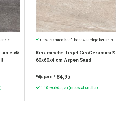
randje
GeoCeramica heeft hoogwaardige keramische toplaag
ramica®
Keramische Tegel GeoCeramica®
lt
60x60x4 cm Aspen Sand
84,95
Prijs per m²
)
1-10 werkdagen (meestal sneller)