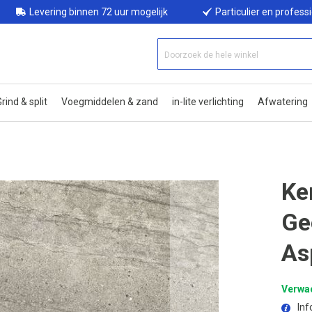
Levering binnen 72 uur mogelijk
Particulier en profess
rind & split
Voegmiddelen & zand
in-lite verlichting
Afwatering
Ke
Ge
As
Verwac
Inf