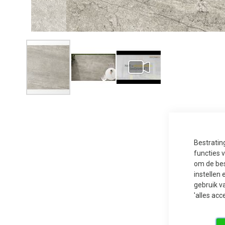
Ga
naar
het
begin
van
de
afbeeldingen-
Bestratin
gallerij
functies 
om de bes
instellen 
gebruik v
'alles acc