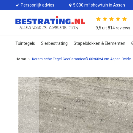
Persoonlijk advies
5.000 m² showtuin in Assen
9,5 uit 814 reviews
Tuintegels
Sierbestrating
Stapelblokken & Elementen
G
Home
Keramische Tegel GeoCeramica® 60x60x4 cm Aspen Oxide
Ga
naar
het
einde
van
de
afbeeldingen-
gallerij