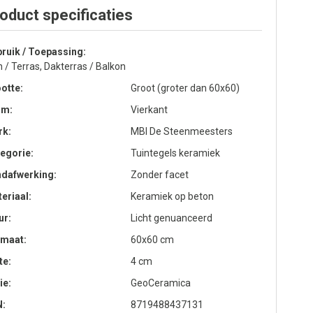
oduct specificaties
ruik / Toepassing
n / Terras, Dakterras / Balkon
otte
Groot (groter dan 60x60)
rm
Vierkant
rk
MBI De Steenmeesters
egorie
Tuintegels keramiek
ndafwerking
Zonder facet
eriaal
Keramiek op beton
ur
Licht genuanceerd
rmaat
60x60 cm
te
4 cm
ie
GeoCeramica
N
8719488437131