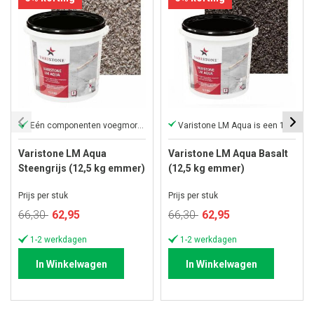
Eén componenten voegmortel
Varistone LM Aqua is een 1-component
Varistone LM Aqua
Varistone LM Aqua Basalt
Steengrijs (12,5 kg emmer)
(12,5 kg emmer)
Prijs per stuk
Prijs per stuk
Speciale
Speciale
66,30
62,95
66,30
62,95
prijs
prijs
1-2 werkdagen
1-2 werkdagen
In Winkelwagen
In Winkelwagen