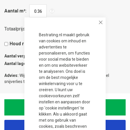
Aantal m²
Close
24,75
Totaalprijs
Bestrating.nl maakt gebruik
van cookies om inhoud en
Houd rekening met 5% snijverlies
advertenties te
personaliseren, om functies
Aantal verpakkingen
0.04
voor social media te bieden
Aantal lagen
1
en om ons websiteverkeer
te analyseren. Ons doel is
Advies:
Wij adviseren 5% meer te bestellen om eventueel
om de best mogelijke
snijverlies te compenseren.
winkelervaring voor u te
creëren. U kunt uw
cookievoorkeuren zelf
instellen en aanpassen door
In Winkelwagen
op 'cookie instellingen' te
klikken. Als u akkoord gaat
met ons gebruik van
cookies, zoals beschreven
Korting aanvragen