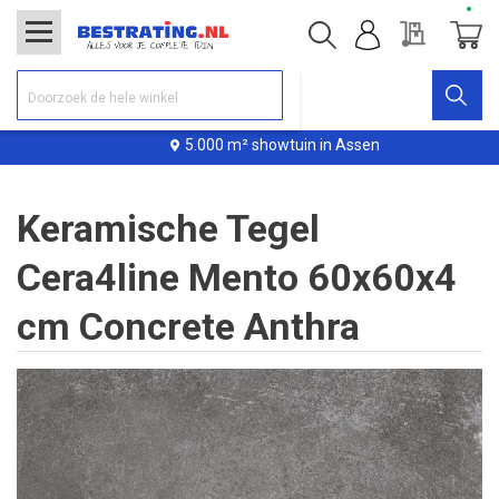
Offerte
Winke
5.000 m² showtuin in Assen
Keramische Tegel
Cera4line Mento 60x60x4
cm Concrete Anthra
Ga
naar
het
einde
van
de
afbeeldingen-
gallerij