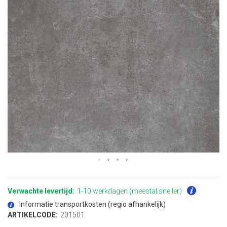
Ga
naar
het
Verwachte levertijd:
1-10 werkdagen (meestal sneller)
begin
van
Informatie transportkosten (regio afhankelijk)
de
afbeeldingen-
ARTIKELCODE:
201501
gallerij