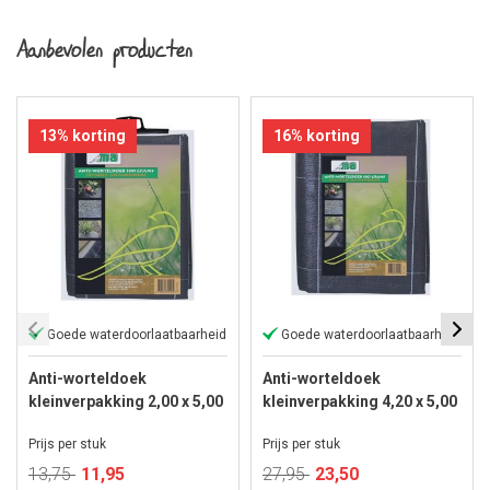
Aanbevolen producten
13% korting
16% korting
Goede waterdoorlaatbaarheid
Goede waterdoorlaatbaarheid
Anti-worteldoek
Anti-worteldoek
kleinverpakking 2,00 x 5,00
kleinverpakking 4,20 x 5,00
meter
meter
Prijs per stuk
Prijs per stuk
Speciale
Speciale
13,75
11,95
27,95
23,50