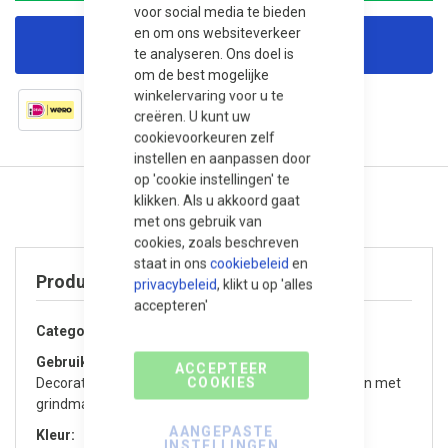
voor social media te bieden
en om ons websiteverkeer
Korting aanvragen
te analyseren. Ons doel is
om de best mogelijke
winkelervaring voor u te
creëren. U kunt uw
cookievoorkeuren zelf
instellen en aanpassen door
op 'cookie instellingen' te
klikken. Als u akkoord gaat
met ons gebruik van
cookies, zoals beschreven
staat in ons
cookiebeleid
en
Product specificaties
privacybeleid
, klikt u op 'alles
accepteren'
Categorie
Grind en split
Gebruik / Toepassing
ACCEPTEER
COOKIES
Decoratief, Drainage / waterdoorlatend, Te gebruiken met
grindmatten, Tuin / Terras, Oprit, Dakterras / Balkon
AANGEPASTE
Kleur
Licht
INSTELLINGEN