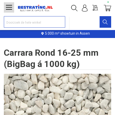
Offerte
Winke
5.000 m² showtuin in Assen
Carrara Rond 16-25 mm
(BigBag á 1000 kg)
Ga
naar
het
einde
van
de
afbeeldingen-
gallerij