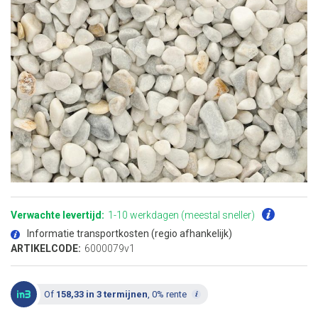
Ga
naar
het
Verwachte levertijd:
1-10 werkdagen (meestal sneller)
begin
van
Informatie transportkosten (regio afhankelijk)
de
afbeeldingen-
ARTIKELCODE:
6000079v1
gallerij
Of
158,33 in 3 termijnen
, 0% rente