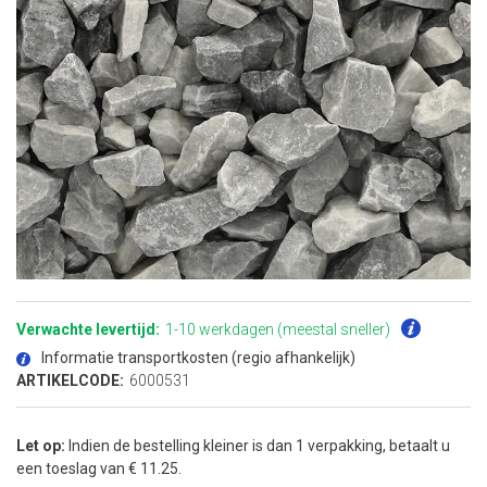
Ga
naar
het
Verwachte levertijd:
1-10 werkdagen (meestal sneller)
begin
van
Informatie transportkosten (regio afhankelijk)
de
afbeeldingen-
ARTIKELCODE:
6000531
gallerij
Let op:
Indien de bestelling kleiner is dan 1 verpakking, betaalt u
een toeslag van € 11.25.