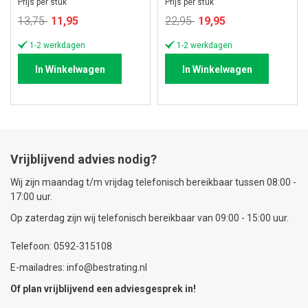
Prijs per stuk
Prijs per stuk
Speciale
Speciale
13,75
11,95
22,95
19,95
prijs
prijs
1-2 werkdagen
1-2 werkdagen
In Winkelwagen
In Winkelwagen
Vrijblijvend advies nodig?
Wij zijn maandag t/m vrijdag telefonisch bereikbaar tussen 08:00 -
17:00 uur.
Op zaterdag zijn wij telefonisch bereikbaar van 09:00 - 15:00 uur.
Telefoon: 0592-315108
E-mailadres: info@bestrating.nl
Of plan vrijblijvend een
adviesgesprek
in!