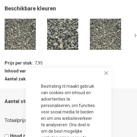
Beschikbare kleuren
Prijs per stuk
7,95
Inhoud van verpakking
48 stuks
Close
Aantal zak per verpakking
48
Bestrating.nl maakt gebruik
van cookies om inhoud en
advertenties te
Aantal stuks
personaliseren, om functies
voor social media te bieden
7,95
en om ons websiteverkeer
Totaalprijs
te analyseren. Ons doel is
om de best mogelijke
Houd rekening met 5% snijverlies