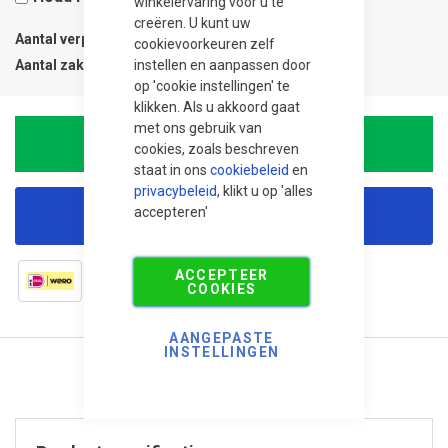
winkelervaring voor u te
creëren. U kunt uw
Aantal verpakkingen
0.03
cookievoorkeuren zelf
Aantal zak
1
instellen en aanpassen door
op 'cookie instellingen' te
klikken. Als u akkoord gaat
met ons gebruik van
In Winkelwagen
cookies, zoals beschreven
staat in ons
cookiebeleid
en
privacybeleid
, klikt u op 'alles
accepteren'
Korting aanvragen
ACCEPTEER
COOKIES
AANGEPASTE
INSTELLINGEN