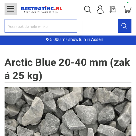
Offerte
Winke
5.000 m² showtuin in Assen
Arctic Blue 20-40 mm (zak
á 25 kg)
Ga
naar
het
einde
van
de
afbeeldingen-
gallerij