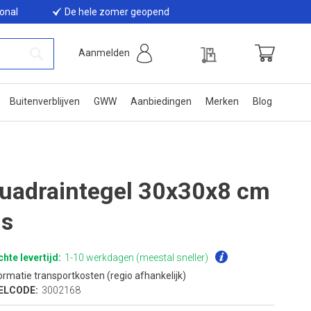
ional
De hele zomer geopend
Offerte
Aanmelden
Winkelwage
Zoek
Buitenverblijven
GWW
Aanbiedingen
Merken
Blog
uadraintegel 30x30x8 cm
is
hte levertijd:
1-10 werkdagen (meestal sneller)
ormatie transportkosten (regio afhankelijk)
ELCODE:
3002168