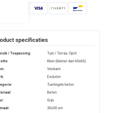
oduct specificaties
ruik / Toepassing
Tuin / Terras, Oprit
otte
Klein (kleiner dan 60x60)
rm
Vierkant
rk
Excluton
egorie
Tuintegels beton
eriaal
Beton
ur
Grijs
rmaat
30x30 cm