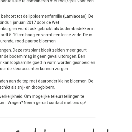
n bonte salie te combineren met mos/gras voor een
 behoort tot de lipbloemenfamilie (Lamiaceae). De
sinds 1 januari 2017 door de Wet
imburg en wordt ook gebruikt als bodembedekker in
, wordt 5-10 cm hoog en vormt een losse zode. De in
 geurende, rood-paarse bloemen.
gen. Deze rotsplant bloeit zelden meer geurt
aar de bodem mag in geen geval uitdrogen. Een
r kan loopkamille goed in vorm worden gesnoeid en
 voor de kleuraccenten kunnen zorgen.
laden aan de top met daaronder kleine bloemen. De
schikt als snij- en droogbloem.
erkelijkheid. Om mogelijke teleurstellingen te
jken. Vragen? Neem gerust contact met ons op!