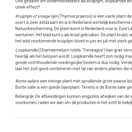
Ooit gedacht om bodembedekkers als kruiptijm, loopkamille e
uniek effect?
Kruiptijm of vroege tijm
(Thymus praecox) is een vaste plant die
soort is zeer zeldzaam en is in Nederland wettelijk beschermd 
Natuurbescherming. De plant komt in Nederland voor in Zuid-L
siertuinen. Het blad kunt u als kruid gebruiken. De plant kruipt
het wild voorkomende kruiptijm bloeit in juni en juli met sterk
Loopkamille
(Chamaemelum nobile 'Treneague') kan gras vervan
heerlijk als het belopen wordt. Loopkamille heeft zon nodig m
goede vochthoudende voedingsrijke bodem is dus nodig. Verde
laat het zich goed combineren met tal van andere planten die
Bonte salie
is een stevige plant met opvallende grote paarse b
Bonte salie is een goede bijenplant. Tevens is de Bonte salie ge
Belangrijk: De afbeeldingen kunnen enigszins afwijken van de w
voorkomen, raden we aan om de producten in het echt te beki