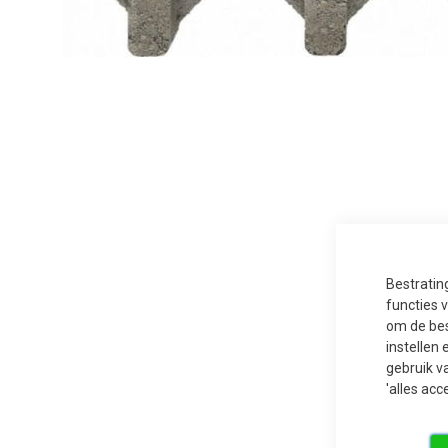
Ga
naar
het
begin
van
de
afbeeldingen-
gallerij
Bestratin
functies 
om de bes
instellen 
gebruik v
'alles acc