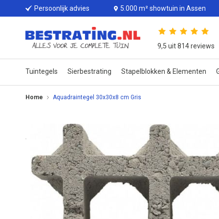
Persoonlijk advies
5.000 m² showtuin in Assen
9,5 uit 814 reviews
Tuintegels
Sierbestrating
Stapelblokken & Elementen
G
Home
Aquadraintegel 30x30x8 cm Gris
Ga
naar
het
einde
van
de
afbeeldingen-
gallerij