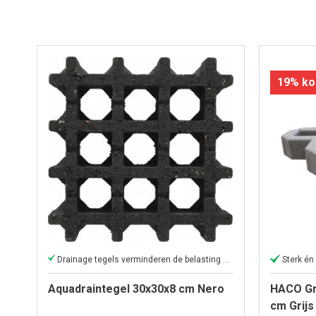
19% ko
Drainage tegels verminderen de belasting van het rioolstelsel
Sterk én 
Aquadraintegel 30x30x8 cm Nero
HACO Gr
cm Grijs