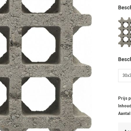
Besc
Besc
Prijs 
Inhoud
Aantal