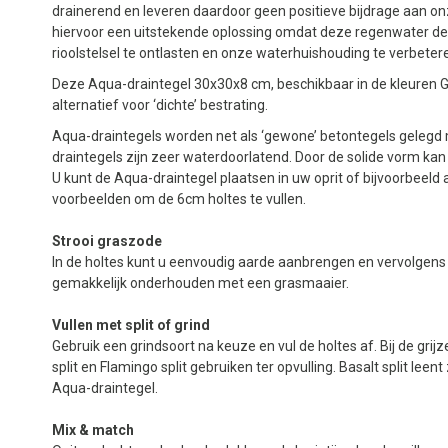
drainerend en leveren daardoor geen positieve bijdrage aan on
hiervoor een uitstekende oplossing omdat deze regenwater de
rioolstelsel te ontlasten en onze waterhuishouding te verbeter
Deze Aqua-draintegel 30x30x8 cm, beschikbaar in de kleuren Gri
alternatief voor ‘dichte’ bestrating.
Aqua-draintegels worden net als ‘gewone’ betontegels gelegd m
draintegels zijn zeer waterdoorlatend. Door de solide vorm ka
U kunt de Aqua-draintegel plaatsen in uw oprit of bijvoorbeeld 
voorbeelden om de 6cm holtes te vullen.
Strooi graszode
In de holtes kunt u eenvoudig aarde aanbrengen en vervolgens 
gemakkelijk onderhouden met een grasmaaier.
Vullen met split of grind
Gebruik een grindsoort na keuze en vul de holtes af. Bij de grij
split en Flamingo split gebruiken ter opvulling. Basalt split leen
Aqua-draintegel.
Mix & match