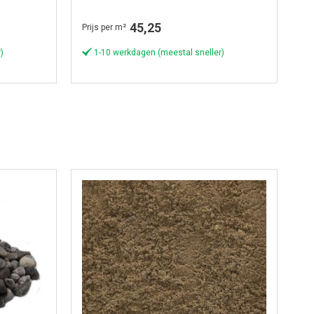
45,25
Prijs per m²
)
1-10 werkdagen (meestal sneller)