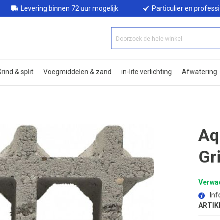
Levering binnen 72 uur mogelijk
Particulier en profess
rind & split
Voegmiddelen & zand
in-lite verlichting
Afwatering
Aq
Gr
Verwac
Inf
ARTIK