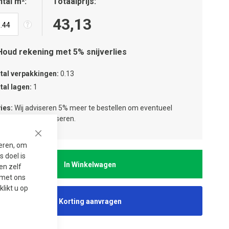
tal m²
Totaalprijs
43,13
Houd rekening met 5% snijverlies
tal verpakkingen
0.13
tal lagen
1
ies:
Wij adviseren 5% meer te bestellen om eventueel
jverlies te compenseren.
Close
seren, om
 doel is
In Winkelwagen
en zelf
t met ons
 klikt u op
Korting aanvragen