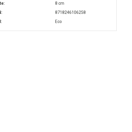
te
8 cm
N
8718246106258
l
Eco