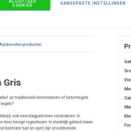
ACCEPTEER
AANGEPASTE INSTELLINGEN
COOKIES
Aanbevolen producten
Pr
Geb
Gro
 Gris
Vo
Me
natief op traditionele betonstenen of betontegels
Cat
 tegels?
Mat
ldwijd, ook neerslagpatronen veranderen. In
Kle
door hevige regenbuien. In stedelijk gebied staan
Fo
el bestrate tuin en oprit zijn onvoldoende