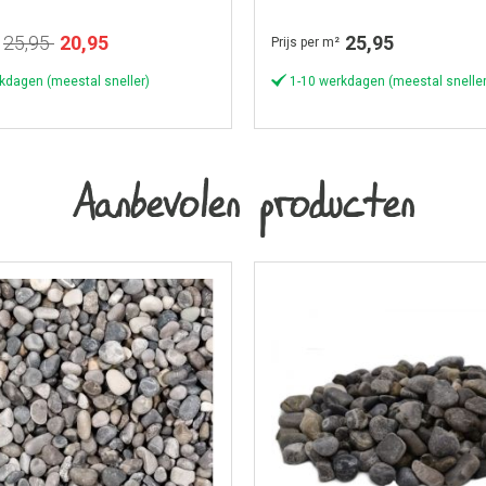
Speciale
25,95
20,95
25,95
Prijs per m²
prijs
kdagen (meestal sneller)
1-10 werkdagen (meestal sneller
Aanbevolen producten