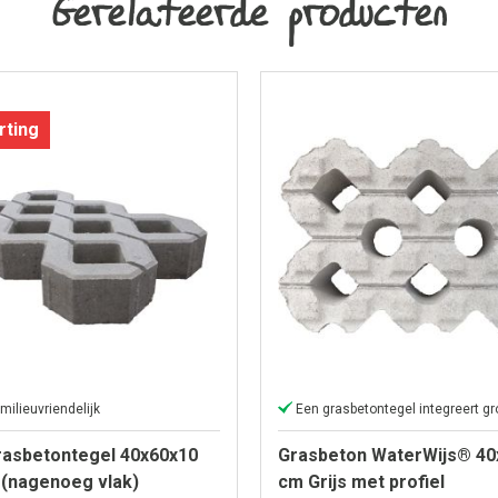
Gerelateerde producten
rting
milieuvriendelijk
asbetontegel 40x60x10
Grasbeton WaterWijs® 40
 (nagenoeg vlak)
cm Grijs met profiel