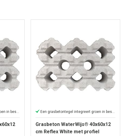
Een grasbetontegel integreert groen in bestrating
Een grasbetontegel integreert groen in bestrating
x60x12
Grasbeton WaterWijs® 40x60x12
cm Reflex White met profiel