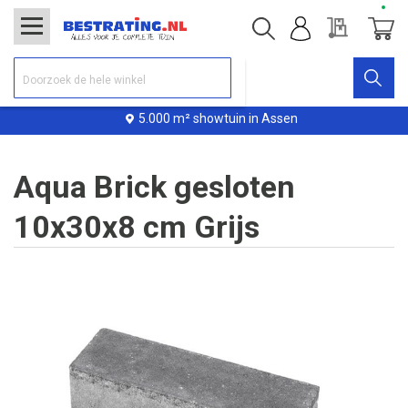
Offerte
Winke
5.000 m² showtuin in Assen
Aqua Brick gesloten
10x30x8 cm Grijs
Ga
naar
het
einde
van
de
afbeeldingen-
gallerij