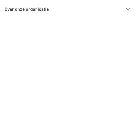
Over onze organisatie
Adres
Openingstijden
Contact
Tel:
0592-315108
Mail:
info@bestrating.nl
Copyright © 2026 Bestrating.nl B.V. - Alle rechten voorbehouden.
|
Algemene voorwaarden
|
Privacybeleid
|
Cookies
|
Herroepingsverzoek
indienen