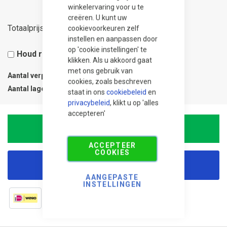
winkelervaring voor u te
creëren. U kunt uw
1,36
Totaalprijs
cookievoorkeuren zelf
instellen en aanpassen door
op 'cookie instellingen' te
Houd rekening met 5% snijverlies
klikken. Als u akkoord gaat
met ons gebruik van
Aantal verpakkingen
0.01
cookies, zoals beschreven
Aantal lagen
1
staat in ons
cookiebeleid
en
privacybeleid
, klikt u op 'alles
accepteren'
In Winkelwagen
ACCEPTEER
COOKIES
Korting aanvragen
AANGEPASTE
INSTELLINGEN