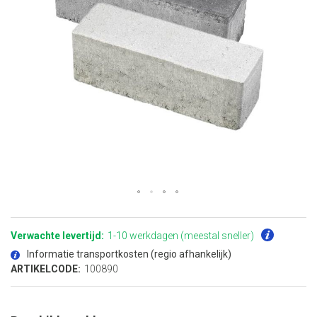
Ga
naar
het
Verwachte levertijd:
1-10 werkdagen (meestal sneller)
begin
van
Informatie transportkosten (regio afhankelijk)
de
afbeeldingen-
ARTIKELCODE:
100890
gallerij