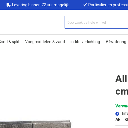
Levering binnen 72 uur mogelijk
Particulier en profess
rind & split
Voegmiddelen & zand
in-lite verlichting
Afwatering
Al
cm
Verwac
Inf
ARTIK