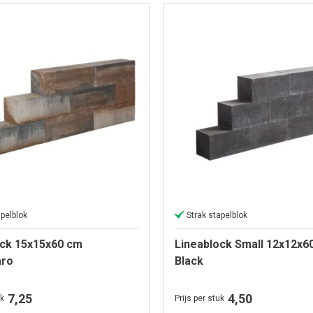
apelblok
Strak stapelblok
ock 15x15x60 cm
Lineablock Small 12x12x6
aro
Black
7,25
4,50
uk
Prijs per stuk