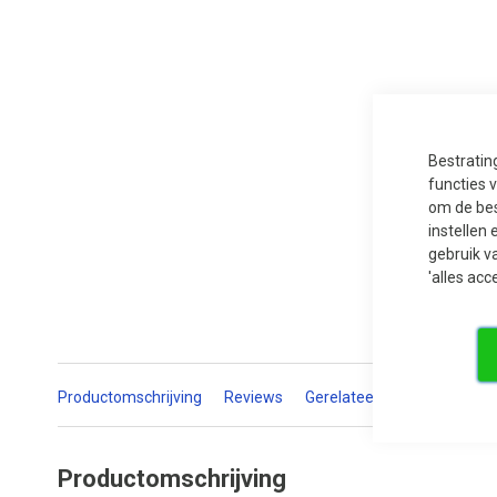
Ga
naar
het
begin
van
Bestratin
de
functies 
afbeeldingen-
gallerij
om de bes
instellen 
gebruik v
'alles acc
Productomschrijving
Reviews
Gerelateerde producten
Productomschrijving