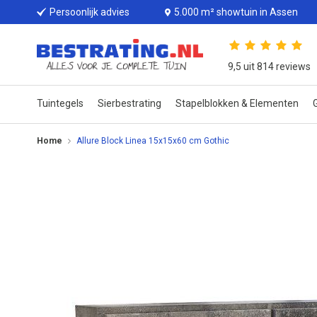
Persoonlijk advies
5.000 m² showtuin in Assen
9,5 uit 814 reviews
Tuintegels
Sierbestrating
Stapelblokken & Elementen
G
Home
Allure Block Linea 15x15x60 cm Gothic
Ga
naar
het
einde
van
de
afbeeldingen-
gallerij