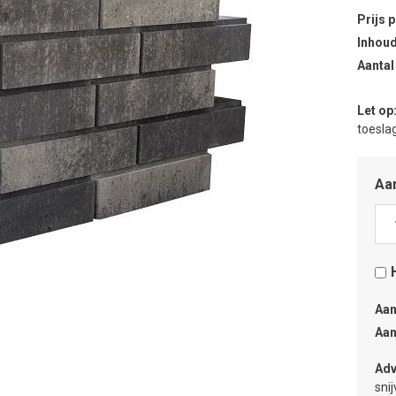
Prijs 
Inhoud
Aantal
Let op
toeslag
Aan
Aan
Aan
Adv
sni