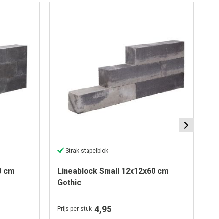
Strak stapelblok
0 cm
Lineablock Small 12x12x60 cm
Al
Gothic
B
4,95
Prijs per stuk
Pri