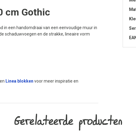
Me
0 cm Gothic
Mat
Kle
d in een handomdraai van een eenvoudige muur in
Ser
rede schaduwvoegen en de strakke, lineaire vorm
EA
ten
Linea blokken
voor meer inspiratie en
Gerelateerde producten