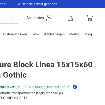
ional
De hele zomer geopend
Offerte
Aanmelden
Winkelwage
Zoek
Buitenverblijven
GWW
Aanbiedingen
Merken
Blog
lure Block Linea 15x15x60
 Gothic
hte levertijd:
1-10 werkdagen (meestal sneller)
ormatie transportkosten (regio afhankelijk)
ELCODE:
8309011