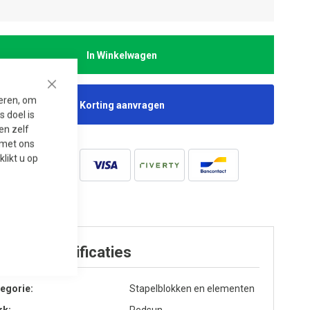
In Winkelwagen
Close
seren, om
Korting aanvragen
 doel is
en zelf
t met ons
 klikt u op
oduct specificaties
egorie
Stapelblokken en elementen