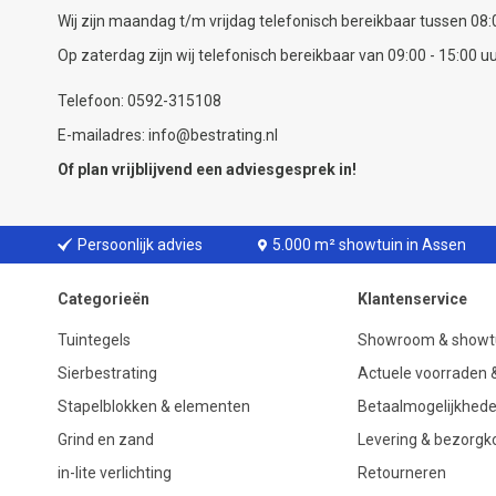
Wij zijn maandag t/m vrijdag telefonisch bereikbaar tussen 08:0
Op zaterdag zijn wij telefonisch bereikbaar van 09:00 - 15:00 uu
Telefoon: 0592-315108
E-mailadres: info@bestrating.nl
Of plan vrijblijvend een
adviesgesprek
in!
Persoonlijk advies
5.000 m² showtuin in Assen
Categorieën
Klantenservice
Tuintegels
Showroom & showt
Sierbestrating
Actuele voorraden &
Stapelblokken & elementen
Betaalmogelijkhed
Grind en zand
Levering & bezorgk
in-lite verlichting
Retourneren