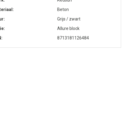
rk
Redsun
eriaal
Beton
ur
Grijs / zwart
ie
Allure block
N
8713181126484