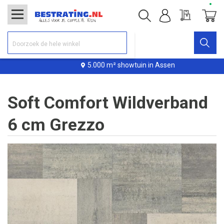
Offerte
Winke
5.000 m² showtuin in Assen
Soft Comfort Wildverband
6 cm Grezzo
Ga
naar
het
einde
van
de
afbeeldingen-
gallerij