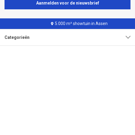
Aanmelden voor de nieuwsbrief
5.000 m² showtuin in Assen
Categorieën
Klantenservice
Over onze organisatie
Adres
Openingstijden
Contact
Tel:
0592-315108