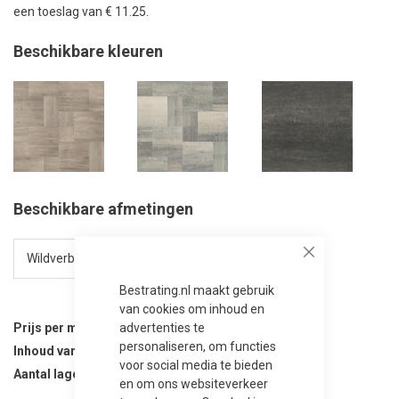
een toeslag van € 11.25.
Beschikbare kleuren
Beschikbare afmetingen
Close
Bestrating.nl maakt gebruik
van cookies om inhoud en
Prijs per m²
49,95
advertenties te
personaliseren, om functies
Inhoud van verpakking
10.8 m²
voor social media te bieden
Aantal lagen per verpakking
10
en om ons websiteverkeer