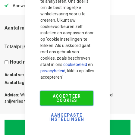
te analyseren. Ons doel is
Aanwezig in onze showtuin
om de best mogelijke
winkelervaring voor u te
creëren. U kunt uw
cookievoorkeuren zelf
Aantal m²
instellen en aanpassen door
op 'cookie instellingen' te
53,95
klikken. Als u akkoord gaat
Totaalprijs
met ons gebruik van
cookies, zoals beschreven
Houd rekening met 5% snijverlies
staat in ons
cookiebeleid
en
privacybeleid
, klikt u op 'alles
Aantal verpakkingen
0.1
accepteren'
Aantal lagen
1
Advies:
Wij adviseren 5% meer te bestellen om eventueel
ACCEPTEER
COOKIES
snijverlies te compenseren.
AANGEPASTE
INSTELLINGEN
In Winkelwagen