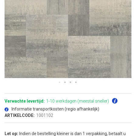
Ga
naar
het
Verwachte levertijd:
1-10 werkdagen (meestal sneller)
begin
van
Informatie transportkosten (regio afhankelijk)
de
afbeeldingen-
ARTIKELCODE:
1001102
gallerij
Let op:
Indien de bestelling kleiner is dan 1 verpakking, betaalt u